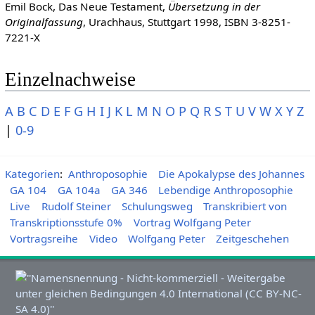
Emil Bock, Das Neue Testament,
Übersetzung in der
Originalfassung
, Urachhaus, Stuttgart 1998, ISBN 3-8251-
7221-X
Einzelnachweise
A
B
C
D
E
F
G
H
I
J
K
L
M
N
O
P
Q
R
S
T
U
V
W
X
Y
Z
|
0-9
Kategorien
:
Anthroposophie
Die Apokalypse des Johannes
GA 104
GA 104a
GA 346
Lebendige Anthroposophie
Live
Rudolf Steiner
Schulungsweg
Transkribiert von
Transkriptionsstufe 0%
Vortrag Wolfgang Peter
Vortragsreihe
Video
Wolfgang Peter
Zeitgeschehen