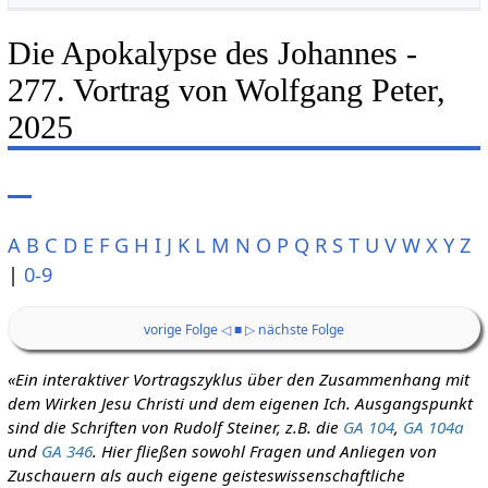
Die Apokalypse des Johannes -
277. Vortrag von Wolfgang Peter,
2025
A
B
C
D
E
F
G
H
I
J
K
L
M
N
O
P
Q
R
S
T
U
V
W
X
Y
Z
|
0-9
vorige Folge ◁
■
▷ nächste Folge
«Ein interaktiver Vortragszyklus über den Zusammenhang mit
dem Wirken Jesu Christi und dem eigenen Ich. Ausgangspunkt
sind die Schriften von Rudolf Steiner, z.B. die
GA 104
,
GA 104a
und
GA 346
. Hier fließen sowohl Fragen und Anliegen von
Zuschauern als auch eigene geisteswissenschaftliche