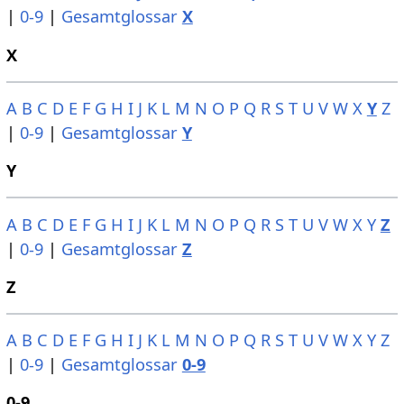
|
0-9
|
Gesamtglossar
X
X
A
B
C
D
E
F
G
H
I
J
K
L
M
N
O
P
Q
R
S
T
U
V
W
X
Y
Z
|
0-9
|
Gesamtglossar
Y
Y
A
B
C
D
E
F
G
H
I
J
K
L
M
N
O
P
Q
R
S
T
U
V
W
X
Y
Z
|
0-9
|
Gesamtglossar
Z
Z
A
B
C
D
E
F
G
H
I
J
K
L
M
N
O
P
Q
R
S
T
U
V
W
X
Y
Z
|
0-9
|
Gesamtglossar
0-9
0-9