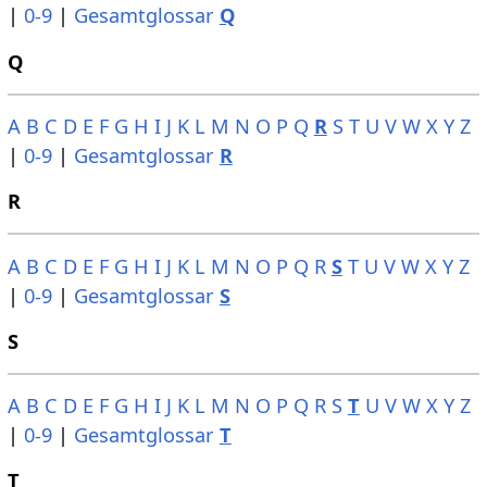
|
0-9
|
Gesamtglossar
Q
Q
A
B
C
D
E
F
G
H
I
J
K
L
M
N
O
P
Q
R
S
T
U
V
W
X
Y
Z
|
0-9
|
Gesamtglossar
R
R
A
B
C
D
E
F
G
H
I
J
K
L
M
N
O
P
Q
R
S
T
U
V
W
X
Y
Z
|
0-9
|
Gesamtglossar
S
S
A
B
C
D
E
F
G
H
I
J
K
L
M
N
O
P
Q
R
S
T
U
V
W
X
Y
Z
|
0-9
|
Gesamtglossar
T
T