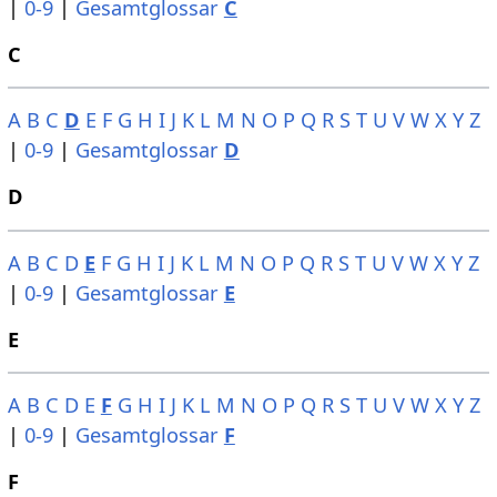
|
0-9
|
Gesamtglossar
C
C
A
B
C
D
E
F
G
H
I
J
K
L
M
N
O
P
Q
R
S
T
U
V
W
X
Y
Z
|
0-9
|
Gesamtglossar
D
D
A
B
C
D
E
F
G
H
I
J
K
L
M
N
O
P
Q
R
S
T
U
V
W
X
Y
Z
|
0-9
|
Gesamtglossar
E
E
A
B
C
D
E
F
G
H
I
J
K
L
M
N
O
P
Q
R
S
T
U
V
W
X
Y
Z
|
0-9
|
Gesamtglossar
F
F