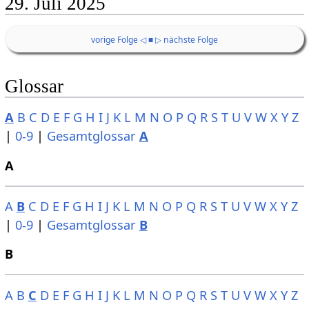
29. Juli 2025
vorige Folge ◁
■
▷ nächste Folge
Glossar
A
B
C
D
E
F
G
H
I
J
K
L
M
N
O
P
Q
R
S
T
U
V
W
X
Y
Z
|
0-9
|
Gesamtglossar
A
A
A
B
C
D
E
F
G
H
I
J
K
L
M
N
O
P
Q
R
S
T
U
V
W
X
Y
Z
|
0-9
|
Gesamtglossar
B
B
A
B
C
D
E
F
G
H
I
J
K
L
M
N
O
P
Q
R
S
T
U
V
W
X
Y
Z