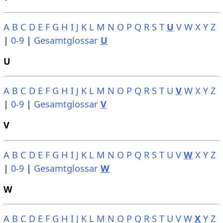
A
B
C
D
E
F
G
H
I
J
K
L
M
N
O
P
Q
R
S
T
U
V
W
X
Y
Z
|
0-9
|
Gesamtglossar
U
U
A
B
C
D
E
F
G
H
I
J
K
L
M
N
O
P
Q
R
S
T
U
V
W
X
Y
Z
|
0-9
|
Gesamtglossar
V
V
A
B
C
D
E
F
G
H
I
J
K
L
M
N
O
P
Q
R
S
T
U
V
W
X
Y
Z
|
0-9
|
Gesamtglossar
W
W
A
B
C
D
E
F
G
H
I
J
K
L
M
N
O
P
Q
R
S
T
U
V
W
X
Y
Z