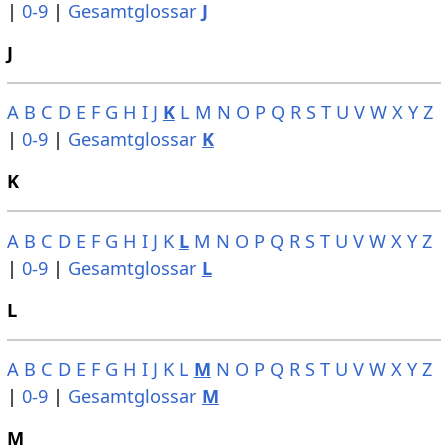
|
0-9
|
Gesamtglossar
J
J
A
B
C
D
E
F
G
H
I
J
K
L
M
N
O
P
Q
R
S
T
U
V
W
X
Y
Z
|
0-9
|
Gesamtglossar
K
K
A
B
C
D
E
F
G
H
I
J
K
L
M
N
O
P
Q
R
S
T
U
V
W
X
Y
Z
|
0-9
|
Gesamtglossar
L
L
A
B
C
D
E
F
G
H
I
J
K
L
M
N
O
P
Q
R
S
T
U
V
W
X
Y
Z
|
0-9
|
Gesamtglossar
M
M