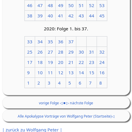
46
47
48
49
50
51
52
53
38
39
40
41
42
43
44
45
2020: Folge 1. bis 37.
33
34
35
36
37
25
26
27
28
29
30
31
32
17
18
19
20
21
22
23
24
9
10
11
12
13
14
15
16
1
2
3
4
5
6
7
8
vorige Folge ◁
■
▷ nächste Folge
Alle Apokalypse Vorträge von Wolfgang Peter (Startseite)◁
| zurück zu Wolfgang Peter |