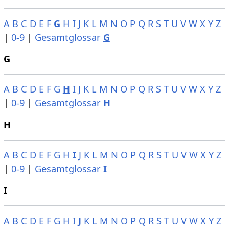
A
B
C
D
E
F
G
H
I
J
K
L
M
N
O
P
Q
R
S
T
U
V
W
X
Y
Z
|
0-9
|
Gesamtglossar
G
G
A
B
C
D
E
F
G
H
I
J
K
L
M
N
O
P
Q
R
S
T
U
V
W
X
Y
Z
|
0-9
|
Gesamtglossar
H
H
A
B
C
D
E
F
G
H
I
J
K
L
M
N
O
P
Q
R
S
T
U
V
W
X
Y
Z
|
0-9
|
Gesamtglossar
I
I
A
B
C
D
E
F
G
H
I
J
K
L
M
N
O
P
Q
R
S
T
U
V
W
X
Y
Z