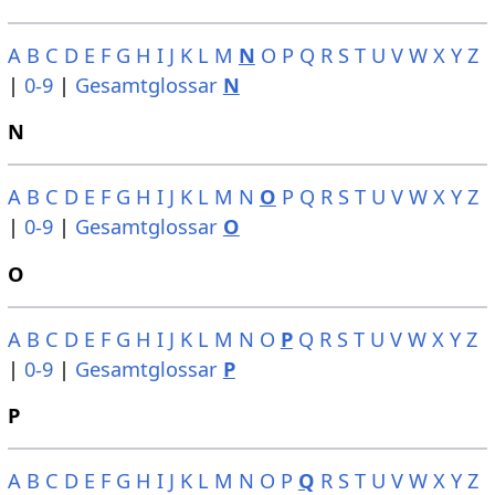
A
B
C
D
E
F
G
H
I
J
K
L
M
N
O
P
Q
R
S
T
U
V
W
X
Y
Z
|
0-9
|
Gesamtglossar
N
N
A
B
C
D
E
F
G
H
I
J
K
L
M
N
O
P
Q
R
S
T
U
V
W
X
Y
Z
|
0-9
|
Gesamtglossar
O
O
A
B
C
D
E
F
G
H
I
J
K
L
M
N
O
P
Q
R
S
T
U
V
W
X
Y
Z
|
0-9
|
Gesamtglossar
P
P
A
B
C
D
E
F
G
H
I
J
K
L
M
N
O
P
Q
R
S
T
U
V
W
X
Y
Z