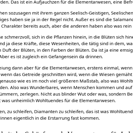
en. Das ist ein Aufjauchzen für die Elementarwesen, eine Befr
hen sozusagen mit ihrem ganzen Seelisch-Geistigen, Seelischen 
tiges haben sie ja in der Regel nicht. Außer es sind die Salama
 Charakter bereits auch, aber die anderen haben also was rein 
e schmerzvoll, sich in die Pflanzen hinein, in die Blüten sich hi
sind ja diese Kräfte, diese Wesenheiten, die tätig sind in dem, wa
m Duft der Blüten, in den Farben der Blüten. Da ist ja eine emsig
ber es ist zugleich ein Gefangensein da drinnen.
reiung dann aber für die Elementarwesen, erstens einmal, wenn
o wenn das Getreide geschnitten wird, wenn die Wiesen gemäht 
enauso wie es im noch viel größeren Maßstab, also was Wohlt
rden. Also was Wunderbares, wenn Menschen kommen und auf 
ümmern, zerlegen. Nicht aus blinder Wut oder was, sondern B
t was unheimlich Wohltuendes für die Elementarwesen.
ten, zu schleifen, Diamanten zu schleifen, das ist was Wohltuend
innen eigentlich in die Erstarrung fast kommen.