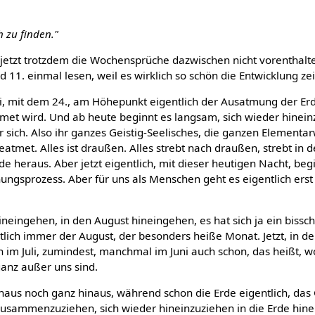
h zu finden."
jetzt trotzdem die Wochensprüche dazwischen nicht vorenthalte
 11. einmal lesen, weil es wirklich so schön die Entwicklung zei
nni, mit dem 24., am Höhepunkt eigentlich der Ausatmung der Erd
met wird. Und ab heute beginnt es langsam, sich wieder hineinz
 sich. Also ihr ganzes Geistig-Seelisches, die ganzen Elementa
geatmet. Alles ist draußen. Alles strebt nach draußen, strebt in
rde heraus. Aber jetzt eigentlich, mit dieser heutigen Nacht, be
gsprozess. Aber für uns als Menschen geht es eigentlich erst i
 hineingehen, in den August hineingehen, es hat sich ja ein bis
tlich immer der August, der besonders heiße Monat. Jetzt, in de
n im Juli, zumindest, manchmal im Juni auch schon, das heißt, 
ganz außer uns sind.
chaus noch ganz hinaus, während schon die Erde eigentlich, das 
zusammenzuziehen, sich wieder hineinzuziehen in die Erde hinei