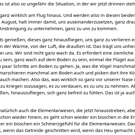
s ist also so ungefähr die Situation, in der wir jetzt drinnen ste
 ganz wirklich am Flug hinaus. Und werden also in diesen beid
 August, halt immer damit, uns auseinanderzusetzen, ganz dra
 Anstrengung zu unternehmen, ganz zu uns zu kommen.
ts genießen, dieses ganz hinausfliegen, uns ganz zu verlieren e
n der Wärme, von der Luft, die draußen ist. Das trägt uns unhei
bei uns. Wir sind nicht ganz wach da. Es erfordert eine ziemlich
 sein, ganz wach auf dem Boden zu sein, einmal die Flügel au
 paar Schritte am Boden zu gehen. Ja, was die Vögel manchma
ie marschieren manchmal am Boden auch und picken dort ihre Kö
auch machen. Also das, was wirklich so ganz vor unserer Nase i
l zu kriegen sozusagen, es zu verdauen, es zu uns zu nehmen. A
ßen, hinauszufliegen, sich ganz befreit zu fühlen. Das ist ja au
türlich auch die Elementarwesen, die jetzt hinausstreben, aber
chon wieder hinein, es geht schon wieder ein bisschen in die E
mer ein bisschen ein Schmerzgefühl für die Elementarwesen. Dar
st, wenn das Getreide geschnitten wird, wenn das Heu gemacht 