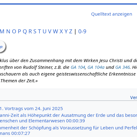
Quelltext anzeigen
M
N
O
P
Q
R
S
T
U
V
W
X
Y
Z
|
0-9
ge
zyklus über den Zusammenhang mit dem Wirken Jesu Christi und d
iften von Rudolf Steiner, z.B. die
GA 104
,
GA 104a
und
GA 346
. H
schauern als auch eigene geisteswissenschaftliche Erkenntnisse m
 Themen der Zeit.»
1. Vortrags vom 24. Juni 2025
ohanni-Zeit als Höhepunkt der Ausatmung der Erde und das beso
Menschen und Elementarwesen 00:00:39
menheit der Schöpfung als Voraussetzung für Leben und Perfe
imans 00:07:27