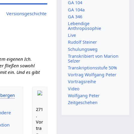
GA 104
GA 104a
Versionsgeschichte
GA 346
Lebendige
Anthroposophie
Live
Rudolf Steiner
Schulungsweg
Transkribiert von Marion
em eigenen Ich.
Selzer
ier fließen sowohl
Transkriptionsstufe 50%
it ein. Und es gibt
Vortrag Wolfgang Peter
Vortragsreihe
Video
Wolfgang Peter
Zeitgeschehen
271
ndere
.
Vor
ktion
tra