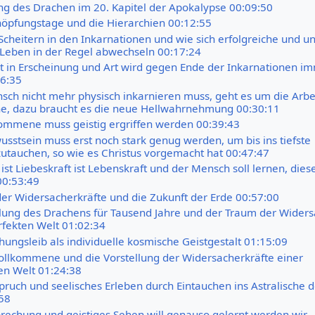
g des Drachen im 20. Kapitel der Apokalypse 00:09:50
höpfungstage und die Hierarchien 00:12:55
Scheitern in den Inkarnationen und wie sich erfolgreiche und u
Leben in der Regel abwechseln 00:17:24
it in Erscheinung und Art wird gegen Ende der Inkarnationen i
26:35
ch nicht mehr physisch inkarnieren muss, geht es um die Arbei
he, dazu braucht es die neue Hellwahrnehmung 00:30:11
mmene muss geistig ergriffen werden 00:39:43
usstsein muss erst noch stark genug werden, um bis ins tiefste
zutauchen, so wie es Christus vorgemacht hat 00:47:47
 ist Liebeskraft ist Lebenskraft und der Mensch soll lernen, dies
00:53:49
er Widersacherkräfte und die Zukunft der Erde 00:57:00
lung des Drachens für Tausend Jahre und der Traum der Wider
rfekten Welt 01:02:34
hungsleib als individuelle kosmische Geistgestalt 01:15:09
llkommene und die Vorstellung der Widersacherkräfte einer
n Welt 01:24:38
ruch und seelisches Erleben durch Eintauchen ins Astralische d
58
rechung und geistiges Sehen will genauso gelernt werden wir