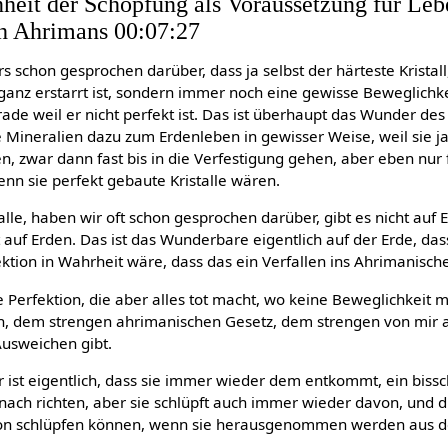
eit der Schöpfung als Voraussetzung für Leb
ch Ahrimans 00:07:27
s schon gesprochen darüber, dass ja selbst der härteste Kristall
ganz erstarrt ist, sondern immer noch eine gewisse Beweglichke
ade weil er nicht perfekt ist. Das ist überhaupt das Wunder des
ie Mineralien dazu zum Erdenleben in gewisser Weise, weil sie 
zwar dann fast bis in die Verfestigung gehen, aber eben nur f
nn sie perfekt gebaute Kristalle wären.
lle, haben wir oft schon gesprochen darüber, gibt es nicht auf E
 auf Erden. Das ist das Wunderbare eigentlich auf der Erde, das
fektion in Wahrheit wäre, dass das ein Verfallen ins Ahrimanische
e Perfektion, die aber alles tot macht, wo keine Beweglichkeit m
n, dem strengen ahrimanischen Gesetz, dem strengen von mir
 Ausweichen gibt.
ist eigentlich, dass sie immer wieder dem entkommt, ein bissc
ach richten, aber sie schlüpft auch immer wieder davon, und 
von schlüpfen können, wenn sie herausgenommen werden aus 