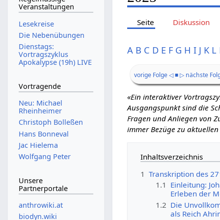
Veranstaltungen
Seite
Diskussion
Lesekreise
Die Nebenübungen
Dienstags:
A
B
C
D
E
F
G
H
I
J
K
L
Vortragszyklus
Apokalypse (19h) LIVE
vorige Folge ◁
■
▷ nächste Fol
Vortragende
«Ein interaktiver Vortrags
Neu: Michael
Ausgangspunkt sind die Schr
Rheinheimer
Fragen und Anliegen von Zu
Christoph Bolleßen
immer Bezüge zu aktuellen
Hans Bonneval
Jac Hielema
Inhaltsverzeichnis
Wolfgang Peter
1
Transkription des 27
Unsere
1.1
Einleitung: J
Partnerportale
Erleben der 
1.2
Die Unvollkom
anthrowiki.at
als Reich Ahr
biodyn.wiki