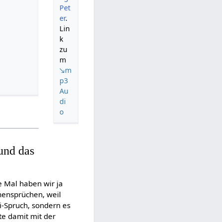
Pet
er
.
Lin
k
zu
m
↘m
p3
Au
di
o
und das
e Mal haben wir ja
hensprüchen, weil
ni-Spruch, sondern es
te damit mit der