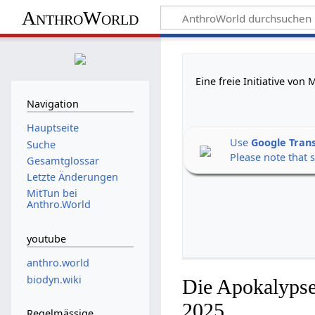
AnthroWorld
Eine freie Initiative vo
Navigation
Hauptseite
Use
Google Tran
Suche
Please note that 
Gesamtglossar
Letzte Änderungen
MitTun bei
Anthro.World
youtube
anthro.world
biodyn.wiki
Die Apokalypse
2025
Regelmässige