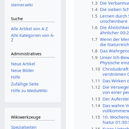
1.3
Die Verbannun
steiner.wiki
1.4
Die sieben Sc
1.5
Lernen durch 
Suche
unscheinbare 
1.6
Die Ähnlichke
Alle Artikel von A-Z
ähnlicher 00:
Alle Kategorien von A-
1.7
Wenn der Mens
Z
die Naturreic
1.8
Das Wahrgeno
Administratives
1.9
Unser Ich-Bew
Physische ein
Neue Artikel
1.10
Christuskraft
Neue Bilder
verströmen 
Hilfe
1.11
Das Wirken d
Zufällige Seite
1.12
Die Versiege
Hilfe zu MediaWiki
von einer pe
1.13
Der Auferste
1.14
Das wahre Vo
vollkommene
1.15
10. Wochensp
Wikiwerkzeuge
Natur 01:30:
Spezialseiten
1.16
Kurze Unterb