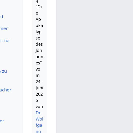
g
"Di
e
nd
Ap
oka
mmer
lyp
se
t für
des
Joh
ann
es"
vo
e zu
m
24.
Juni
sacher
202
5
von
Dr.
Wol
er
fga
ng