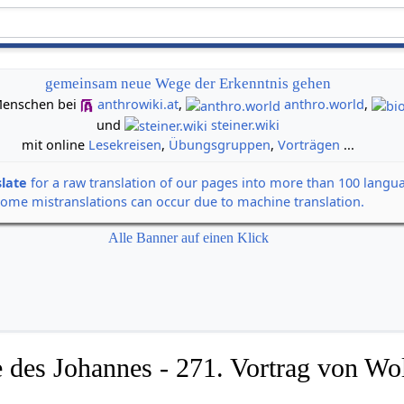
gemeinsam neue Wege der Erkenntnis gehen
n Menschen bei
anthrowiki.at
,
anthro.world
,
und
steiner.wiki
mit online
Lesekreisen
,
Übungsgruppen
,
Vorträgen
...
slate
for a raw translation of our pages into more than 100 langu
some mistranslations can occur due to machine translation.
Alle Banner auf einen Klick
 des Johannes - 271. Vortrag von Wol