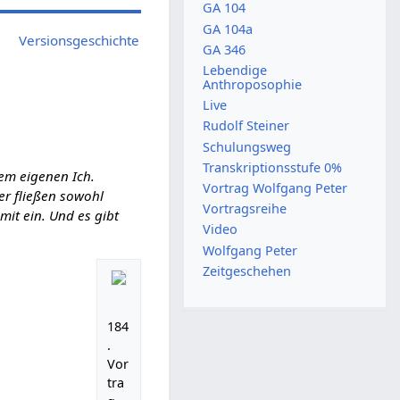
GA 104
GA 104a
Versionsgeschichte
GA 346
Lebendige
Anthroposophie
Live
Rudolf Steiner
Schulungsweg
Transkriptionsstufe 0%
em eigenen Ich.
Vortrag Wolfgang Peter
ier fließen sowohl
Vortragsreihe
it ein. Und es gibt
Video
Wolfgang Peter
Zeitgeschehen
184
.
Vor
tra