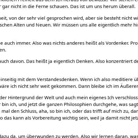
r gar nicht in die Ferne schauen. Das ist um uns herum überall.
eit, von der sehr viel gesprochen wird, aber sie besteht nicht w
chen Alten und Neuen. Wir müssen uns alle eigentlich mehr hi
 auch immer. Also was nichts anderes heißt als Vordenker. Pro
en.
uch davon. Das heißt ja eigentlich Denken. Also konzentriert d
 einseitig mit dem Verstandesdenken. Wenn ich also meditiere ü
wäre ich nicht sehr weit gekommen. Dann bleibe ich im Äußere
h der Hintergrund der Welt und auch mein eigenes Ich verschlos
 bin ich, und jetzt die ganzen Philosophien durchgehe, was sagt
al den Schluss, aha, so bin ich, oder das trifft auf mich zu, da
lso das kann als Vorbereitung wichtig sein, weil ja damit nicht j
 dazu da, um überwunden zu werden. Also wir lernen daran, was 