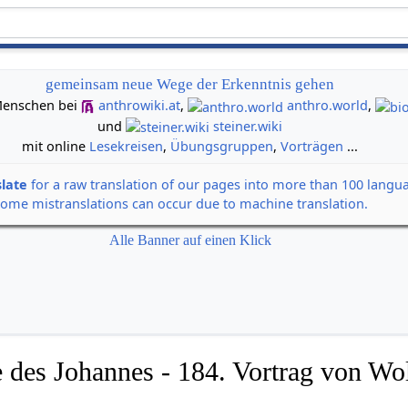
gemeinsam neue Wege der Erkenntnis gehen
n Menschen bei
anthrowiki.at
,
anthro.world
,
und
steiner.wiki
mit online
Lesekreisen
,
Übungsgruppen
,
Vorträgen
...
slate
for a raw translation of our pages into more than 100 langu
some mistranslations can occur due to machine translation.
Alle Banner auf einen Klick
 des Johannes - 184. Vortrag von Wol