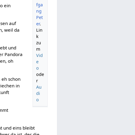
fga
so ein
ng
Pet
esen auf
er
.
, weil da
Lin
k
zu
lebt und
m
der Pandora
Vid
ken, oh
e
o
ode
 eh schon
r
riechen in
Au
kunft
di
o
ommt
 und eins bleibt
wer da ist, der die