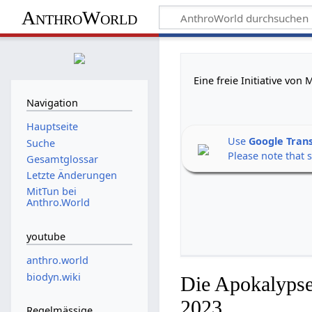
AnthroWorld
Eine freie Initiative vo
Navigation
Hauptseite
Use
Google Tran
Suche
Please note that 
Gesamtglossar
Letzte Änderungen
MitTun bei
Anthro.World
youtube
anthro.world
biodyn.wiki
Die Apokalypse
2023
Regelmässige