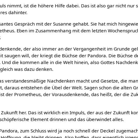
 nimmt, ist die höhere Hilfe dabei. Das ist also gar nicht nur 
res dahinter.
ssantes Gespräch mit der Susanne gehabt. Sie hat mich hingewi
etheus. Eben im Zusammenhang mit dem letzten Wochenspruch
.
denkende, der also immer an der Vergangenheit im Grunde ge
it saugen will, der kriegt die Büchse der Pandora. Die Büchse 
. Und die kommen alle in die Welt hinein, also Gottes Nachden
 gleich was dazu denken.
das verstandesmäßige Nachdenken macht und Gesetze, die man
rt, daraus entstehen die Übel der Welt. Sagen schon die alten G
ist der Prometheus, der Vorausdenkende, das heißt, der die Zu
r Zukunft her. Das ist wirklich ein Impuls, der aus der Zukunft k
 schöpferische Element drinnen und das überwindet alles.
Pandora, zum Schluss wird ja noch schnell der Deckel zugemacht
Hoffnung, die bleibt drinnen. Also hoffen, dass eigentlich irgend