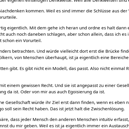
Nachdenken kommen. Weil es sind immer die Schlüsse aus der
rurteile.
ertig eigentlich. Mit dem gehe ich heran und ordne es halt dann 
icht auch noch daneben schlagen, aber schon allein, dass ich es
t schon ein Vorurteil.
nders betrachten. Und würde vielleicht dort erst die Brücke fi
lkern, von Menschen überhaupt, ist ja eigentlich eine Bereiche
ten gibt. Es gibt nicht ein Modell, das passt. Also nicht einma
it einem gewissen Recht. Und sie ist angepasst zu einer Gesell
ung da ist. Oder von mir aus auch Egoisierung da ist.
e Gesellschaft würde ihr Ziel erst dann finden, wenn es eben n
o soll sein Recht haben. Das ist jetzt halt die Zwischenlösung.
re, dass jeder Mensch den anderen Menschen intuitiv erfasst,
nnst du mir geben. Weil es ist ja eigentlich immer ein Austausc