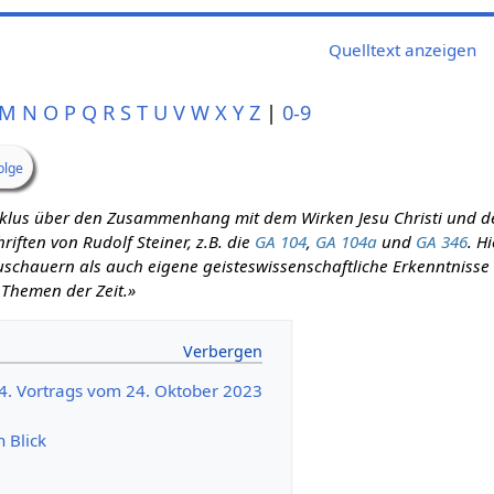
Quelltext anzeigen
M
N
O
P
Q
R
S
T
U
V
W
X
Y
Z
|
0-9
olge
zyklus über den Zusammenhang mit dem Wirken Jesu Christi und d
iften von Rudolf Steiner, z.B. die
GA 104
,
GA 104a
und
GA 346
. H
schauern als auch eigene geisteswissenschaftliche Erkenntnisse m
 Themen der Zeit.»
84. Vortrags vom 24. Oktober 2023
n Blick