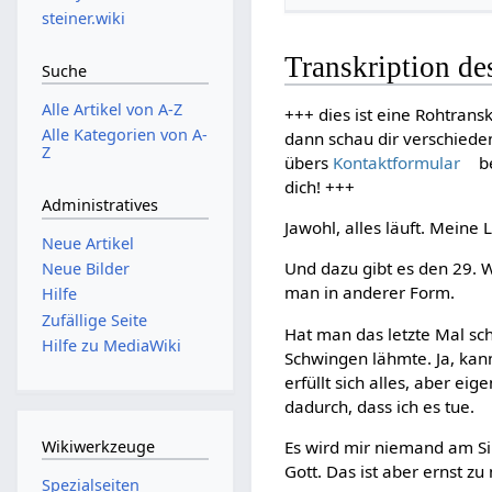
steiner.wiki
Transkription de
Suche
Alle Artikel von A-Z
+++ dies ist eine Rohtransk
Alle Kategorien von A-
dann schau dir verschiede
Z
übers
Kontaktformular
be
dich! +++
Administratives
Jawohl, alles läuft. Meine
Neue Artikel
Und dazu gibt es den 29. 
Neue Bilder
man in anderer Form.
Hilfe
Zufällige Seite
Hat man das letzte Mal sc
Hilfe zu MediaWiki
Schwingen lähmte. Ja, kann
erfüllt sich alles, aber eig
dadurch, dass ich es tue.
Es wird mir niemand am Silb
Wikiwerkzeuge
Gott. Das ist aber ernst z
Spezialseiten