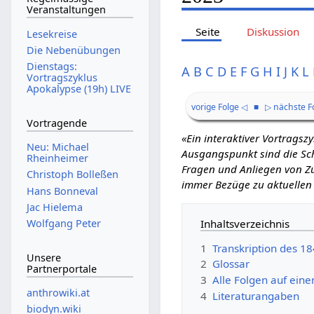
Veranstaltungen
Seite
Diskussion
Lesekreise
Die Nebenübungen
Dienstags:
A
B
C
D
E
F
G
H
I
J
K
L
Vortragszyklus
Apokalypse (19h) LIVE
vorige Folge ◁
■
▷ nächste F
Vortragende
«Ein interaktiver Vortrags
Neu: Michael
Ausgangspunkt sind die Schr
Rheinheimer
Fragen und Anliegen von Zu
Christoph Bolleßen
immer Bezüge zu aktuellen
Hans Bonneval
Jac Hielema
Inhaltsverzeichnis
Wolfgang Peter
1
Transkription des 1
Unsere
2
Glossar
Partnerportale
3
Alle Folgen auf eine
anthrowiki.at
4
Literaturangaben
biodyn.wiki