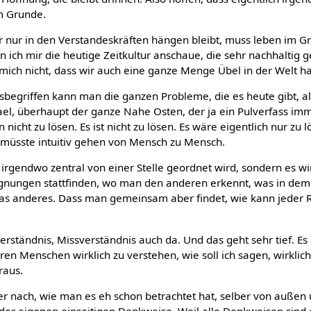
m Grunde.
r nur in den Verstandeskräften hängen bleibt, muss leben im 
 ich mir die heutige Zeitkultur anschaue, die sehr nachhaltig 
 mich nicht, dass wir auch eine ganze Menge Übel in der Welt h
sbegriffen kann man die ganzen Probleme, die es heute gibt, als
ael, überhaupt der ganze Nahe Osten, der ja ein Pulverfass imme
nicht zu lösen. Es ist nicht zu lösen. Es wäre eigentlich nur zu
 müsste intuitiv gehen von Mensch zu Mensch.
s irgendwo zentral von einer Stelle geordnet wird, sondern es w
nungen stattfinden, wo man den anderen erkennt, was in dem w
 anderes. Dass man gemeinsam aber findet, wie kann jeder R
verständnis, Missverständnis auch da. Und das geht sehr tief. Es
ren Menschen wirklich zu verstehen, wie soll ich sagen, wirklic
raus.
 nach, wie man es eh schon betrachtet hat, selber von außen 
der eigenen einseitigen Denkweise. Weil alle Denkweisen sind ei