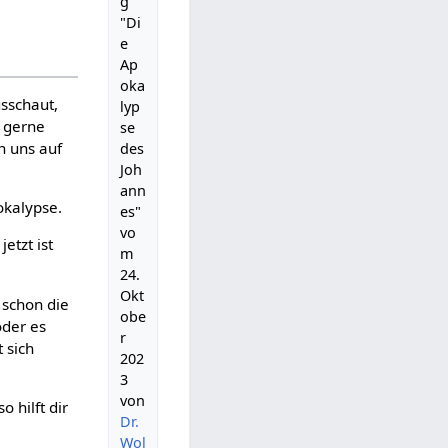
g
"Di
e
Ap
oka
usschaut,
lyp
h gerne
se
n uns auf
des
Joh
ann
okalypse.
es"
vo
etzt ist
m
24.
Okt
 schon die
obe
oder es
r
t sich
202
3
von
 hilft dir
Dr.
Wol