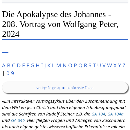
Die Apokalypse des Johannes -
208. Vortrag von Wolfgang Peter,
2024
A
B
C
D
E
F
G
H
I
J
K
L
M
N
O
P
Q
R
S
T
U
V
W
X
Y
Z
|
0-9
vorige Folge ◁
■
▷ nächste Folge
«Ein interaktiver Vortragszyklus über den Zusammenhang mit
dem Wirken Jesu Christi und dem eigenen Ich. Ausgangspunkt
sind die Schriften von Rudolf Steiner, z.B. die
GA 104
,
GA 104a
und
GA 346
. Hier fließen Fragen und Anliegen von Zuschauern
als auch eigene geisteswissenschaftliche Erkenntnisse mit ein.