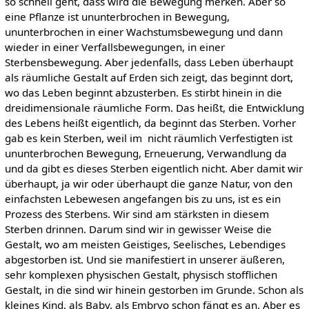
so schnell geht, dass wird die Bewegung merken. Aber so
eine Pflanze ist ununterbrochen in Bewegung,
ununterbrochen in einer Wachstumsbewegung und dann
wieder in einer Verfallsbewegungen, in einer
Sterbensbewegung. Aber jedenfalls, dass Leben überhaupt
als räumliche Gestalt auf Erden sich zeigt, das beginnt dort,
wo das Leben beginnt abzusterben. Es stirbt hinein in die
dreidimensionale räumliche Form. Das heißt, die Entwicklung
des Lebens heißt eigentlich, da beginnt das Sterben. Vorher
gab es kein Sterben, weil im nicht räumlich Verfestigten ist
ununterbrochen Bewegung, Erneuerung, Verwandlung da
und da gibt es dieses Sterben eigentlich nicht. Aber damit wir
überhaupt, ja wir oder überhaupt die ganze Natur, von den
einfachsten Lebewesen angefangen bis zu uns, ist es ein
Prozess des Sterbens. Wir sind am stärksten in diesem
Sterben drinnen. Darum sind wir in gewisser Weise die
Gestalt, wo am meisten Geistiges, Seelisches, Lebendiges
abgestorben ist. Und sie manifestiert in unserer äußeren,
sehr komplexen physischen Gestalt, physisch stofflichen
Gestalt, in die sind wir hinein gestorben im Grunde. Schon als
kleines Kind, als Baby, als Embryo schon fängt es an. Aber es