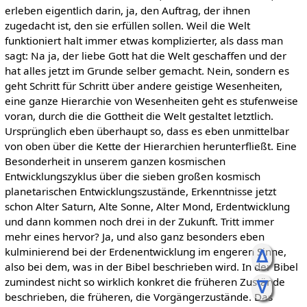
erleben eigentlich darin, ja, den Auftrag, der ihnen
zugedacht ist, den sie erfüllen sollen. Weil die Welt
funktioniert halt immer etwas komplizierter, als dass man
sagt: Na ja, der liebe Gott hat die Welt geschaffen und der
hat alles jetzt im Grunde selber gemacht. Nein, sondern es
geht Schritt für Schritt über andere geistige Wesenheiten,
eine ganze Hierarchie von Wesenheiten geht es stufenweise
voran, durch die die Gottheit die Welt gestaltet letztlich.
Ursprünglich eben überhaupt so, dass es eben unmittelbar
von oben über die Kette der Hierarchien herunterfließt. Eine
Besonderheit in unserem ganzen kosmischen
Entwicklungszyklus über die sieben großen kosmisch
planetarischen Entwicklungszustände, Erkenntnisse jetzt
schon Alter Saturn, Alte Sonne, Alter Mond, Erdentwicklung
und dann kommen noch drei in der Zukunft. Tritt immer
mehr eines hervor? Ja, und also ganz besonders eben
kulminierend bei der Erdenentwicklung im engeren Sinne,
ᐃ
also bei dem, was in der Bibel beschrieben wird. In der Bibel
zumindest nicht so wirklich konkret die früheren Zustände
ᐁ
beschrieben, die früheren, die Vorgängerzustände. Das