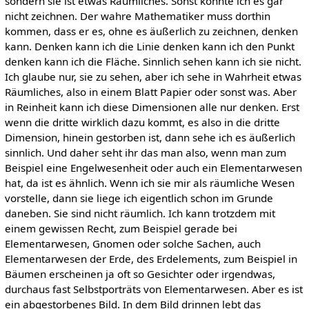
sondern sie ist etwas Räumliches. Sonst könnte ich es gar
nicht zeichnen. Der wahre Mathematiker muss dorthin
kommen, dass er es, ohne es äußerlich zu zeichnen, denken
kann. Denken kann ich die Linie denken kann ich den Punkt
denken kann ich die Fläche. Sinnlich sehen kann ich sie nicht.
Ich glaube nur, sie zu sehen, aber ich sehe in Wahrheit etwas
Räumliches, also in einem Blatt Papier oder sonst was. Aber
in Reinheit kann ich diese Dimensionen alle nur denken. Erst
wenn die dritte wirklich dazu kommt, es also in die dritte
Dimension, hinein gestorben ist, dann sehe ich es äußerlich
sinnlich. Und daher seht ihr das man also, wenn man zum
Beispiel eine Engelwesenheit oder auch ein Elementarwesen
hat, da ist es ähnlich. Wenn ich sie mir als räumliche Wesen
vorstelle, dann sie liege ich eigentlich schon im Grunde
daneben. Sie sind nicht räumlich. Ich kann trotzdem mit
einem gewissen Recht, zum Beispiel gerade bei
Elementarwesen, Gnomen oder solche Sachen, auch
Elementarwesen der Erde, des Erdelements, zum Beispiel in
Bäumen erscheinen ja oft so Gesichter oder irgendwas,
durchaus fast Selbstporträts von Elementarwesen. Aber es ist
ein abgestorbenes Bild. In dem Bild drinnen lebt das