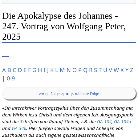
Die Apokalypse des Johannes -
247. Vortrag von Wolfgang Peter,
2025
A
B
C
D
E
F
G
H
I
J
K
L
M
N
O
P
Q
R
S
T
U
V
W
X
Y
Z
|
0-9
vorige Folge ◁
■
▷ nächste Folge
«Ein interaktiver Vortragszyklus über den Zusammenhang mit
dem Wirken Jesu Christi und dem eigenen Ich. Ausgangspunkt
sind die Schriften von Rudolf Steiner, z.B. die
GA 104
,
GA 104a
und
GA 346
. Hier fließen sowohl Fragen und Anliegen von
Zuschauern als auch eigene geisteswissenschaftliche