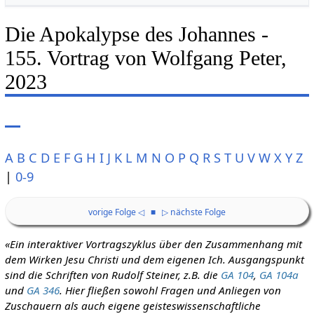
Die Apokalypse des Johannes -
155. Vortrag von Wolfgang Peter,
2023
A
B
C
D
E
F
G
H
I
J
K
L
M
N
O
P
Q
R
S
T
U
V
W
X
Y
Z
|
0-9
vorige Folge ◁
■
▷ nächste Folge
«Ein interaktiver Vortragszyklus über den Zusammenhang mit
dem Wirken Jesu Christi und dem eigenen Ich. Ausgangspunkt
sind die Schriften von Rudolf Steiner, z.B. die
GA 104
,
GA 104a
und
GA 346
. Hier fließen sowohl Fragen und Anliegen von
Zuschauern als auch eigene geisteswissenschaftliche