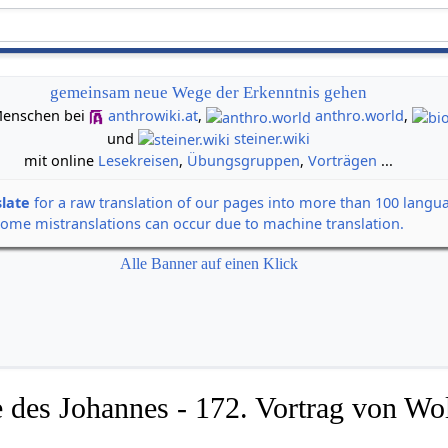
gemeinsam neue Wege der Erkenntnis gehen
n Menschen bei
anthrowiki.at
,
anthro.world
,
und
steiner.wiki
mit online
Lesekreisen
,
Übungsgruppen
,
Vorträgen
...
slate
for a raw translation of our pages into more than 100 langu
some mistranslations can occur due to machine translation.
Alle Banner auf einen Klick
 des Johannes - 172. Vortrag von Wol