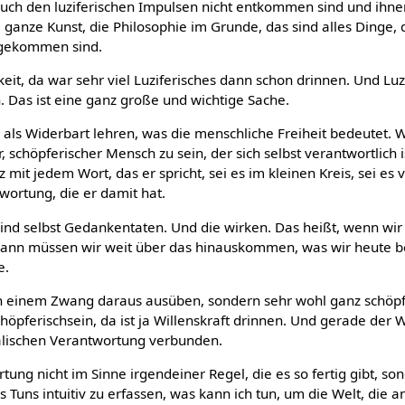
auch den luziferischen Impulsen nicht entkommen sind und ihnen
ganze Kunst, die Philosophie im Grunde, das sind alles Dinge, 
sgekommen sind.
keit, da war sehr viel Luziferisches dann schon drinnen. Und Luz
n. Das ist eine ganz große und wichtige Sache.
als Widerbart lehren, was die menschliche Freiheit bedeutet. 
er, schöpferischer Mensch zu sein, der sich selbst verantwortlich i
it jedem Wort, das er spricht, sei es im kleinen Kreis, sei es vo
twortung, die er damit hat.
sind selbst Gedankentaten. Und die wirken. Das heißt, wenn wir 
ann müssen wir weit über das hinauskommen, was wir heute b
e.
von einem Zwang daraus ausüben, sondern sehr wohl ganz schöp
öpferischsein, da ist ja Willenskraft drinnen. Und gerade der Wi
alischen Verantwortung verbunden.
ung nicht im Sinne irgendeiner Regel, die es so fertig gibt, s
 Tuns intuitiv zu erfassen, was kann ich tun, um die Welt, die