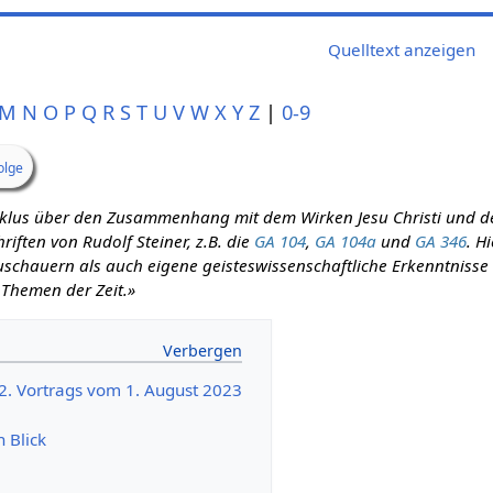
Quelltext anzeigen
M
N
O
P
Q
R
S
T
U
V
W
X
Y
Z
|
0-9
olge
zyklus über den Zusammenhang mit dem Wirken Jesu Christi und d
iften von Rudolf Steiner, z.B. die
GA 104
,
GA 104a
und
GA 346
. H
schauern als auch eigene geisteswissenschaftliche Erkenntnisse m
 Themen der Zeit.»
72. Vortrags vom 1. August 2023
n Blick