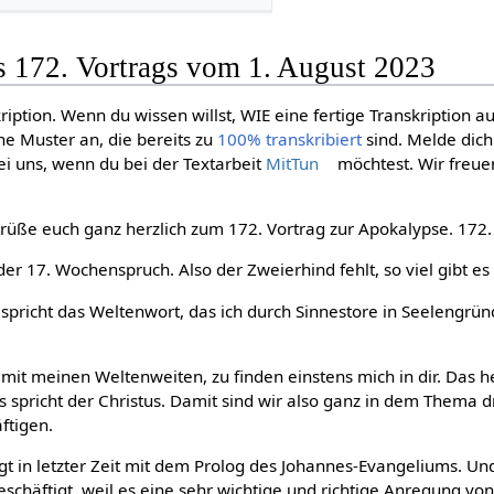
s 172. Vortrags vom 1. August 2023
ription. Wenn du wissen willst, WIE eine fertige Transkription a
ne Muster an, die bereits zu
100% transkribiert
sind. Melde dic
i uns, wenn du bei der Textarbeit
MitTun
möchtest. Wir freue
grüße euch ganz herzlich zum 172. Vortrag zur Apokalypse. 172.
r 17. Wochenspruch. Also der Zweierhind fehlt, so viel gibt es 
spricht das Weltenwort, das ich durch Sinnestore in Seelengrün
n mit meinen Weltenweiten, zu finden einstens mich in dir. Das h
s spricht der Christus. Damit sind wir also ganz in dem Thema d
ftigen.
gt in letzter Zeit mit dem Prolog des Johannes-Evangeliums. Un
chäftigt, weil es eine sehr wichtige und richtige Anregung von