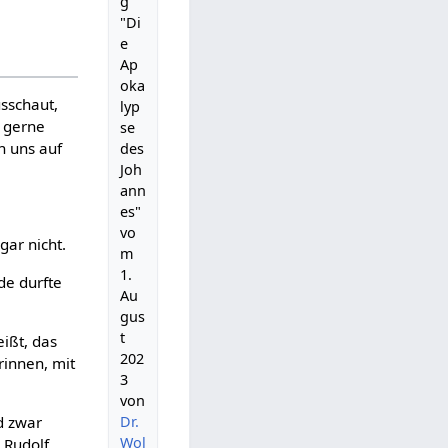
g
"Di
e
Ap
oka
usschaut,
lyp
h gerne
se
n uns auf
des
Joh
ann
es"
vo
gar nicht.
m
1.
de durfte
Au
gus
t
eißt, das
202
rinnen, mit
3
von
Dr.
d zwar
Wol
 Rudolf