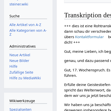
steiner.wiki
Transkription de
Suche
Alle Artikel von A-Z
+++ dies ist eine Rohtransk
Alle Kategorien von A-
dann schau dir verschiede
Z
übers
Kontaktformular
be
dich! +++
Administratives
Gut, meine Lieben, ich be
Neue Artikel
genau, und dazu passend de
Neue Bilder
Hilfe
Gut, 17. Wochenspruch. Es 
Zufällige Seite
führen.
Hilfe zu MediaWiki
Erfülle deine Geistestiefe
spricht das Weltenwort, da
dem wir uns ja jetzt beschä
Wikiwerkzeuge
Wir haben uns ja beschäfti
Spezialseiten
deswegen insbesondere bes