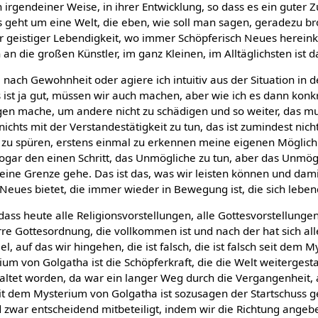
n irgendeiner Weise, in ihrer Entwicklung, so dass es ein guter Z
geht um eine Welt, die eben, wie soll man sagen, geradezu br
or geistiger Lebendigkeit, wo immer Schöpferisch Neues herei
an die großen Künstler, im ganz Kleinen, im Alltäglichsten ist d
 nach Gewohnheit oder agiere ich intuitiv aus der Situation in
ist ja gut, müssen wir auch machen, aber wie ich es dann konk
ogen mache, um andere nicht zu schädigen und so weiter, das mu
ichts mit der Verstandestätigkeit zu tun, das ist zumindest nich
ion zu spüren, erstens einmal zu erkennen meine eigenen Möglic
 sogar den einen Schritt, das Unmögliche zu tun, aber das Unmög
eine Grenze gehe. Das ist das, was wir leisten können und dami
eues bietet, die immer wieder in Bewegung ist, die sich lebend
ass heute alle Religionsvorstellungen, alle Gottesvorstellungen
rre Gottesordnung, die vollkommen ist und nach der hat sich alle
Ziel, auf das wir hingehen, die ist falsch, die ist falsch seit dem
m von Golgatha ist die Schöpferkraft, die die Welt weitergestalte
ltet worden, da war ein langer Weg durch die Vergangenheit, a
it dem Mysterium von Golgatha ist sozusagen der Startschuss ge
d zwar entscheidend mitbeteiligt, indem wir die Richtung angeb