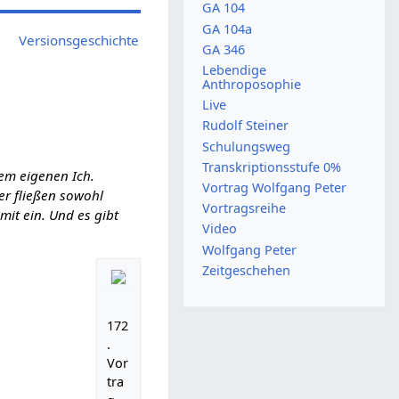
GA 104
GA 104a
Versionsgeschichte
GA 346
Lebendige
Anthroposophie
Live
Rudolf Steiner
Schulungsweg
Transkriptionsstufe 0%
em eigenen Ich.
Vortrag Wolfgang Peter
ier fließen sowohl
Vortragsreihe
it ein. Und es gibt
Video
Wolfgang Peter
Zeitgeschehen
172
.
Vor
tra