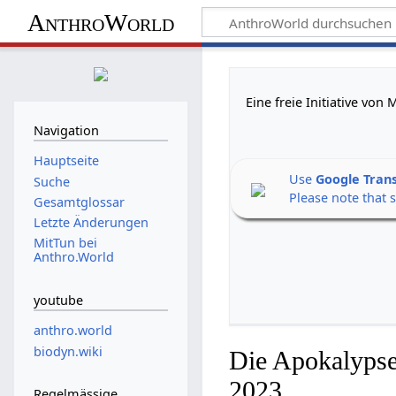
AnthroWorld
Eine freie Initiative vo
Navigation
Hauptseite
Use
Google Tran
Suche
Please note that 
Gesamtglossar
Letzte Änderungen
MitTun bei
Anthro.World
youtube
anthro.world
biodyn.wiki
Die Apokalypse
2023
Regelmässige