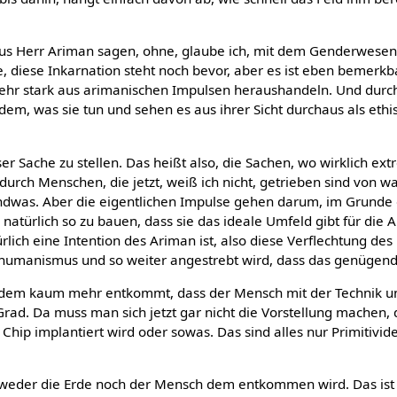
 Herr Ariman sagen, ohne, glaube ich, mit dem Genderwesen i
, diese Inkarnation steht noch bevor, aber es ist eben bemerkb
ehr stark aus arimanischen Impulsen heraushandeln. Und durc
em, was sie tun und sehen es aus ihrer Sicht durchaus als ethisc
eser Sache zu stellen. Das heißt also, die Sachen, wo wirklich e
durch Menschen, die jetzt, weiß ich nicht, getrieben sind von wa
endwas. Aber die eigentlichen Impulse gehen darum, im Grunde d
k natürlich so zu bauen, dass sie das ideale Umfeld gibt für die
ürlich eine Intention des Ariman ist, also diese Verflechtung d
shumanismus und so weiter angestrebt wird, dass das genügend v
dem kaum mehr entkommt, dass der Mensch mit der Technik u
Grad. Da muss man sich jetzt gar nicht die Vorstellung machen,
Chip implantiert wird oder sowas. Das sind alles nur Primitivi
s weder die Erde noch der Mensch dem entkommen wird. Das ist 