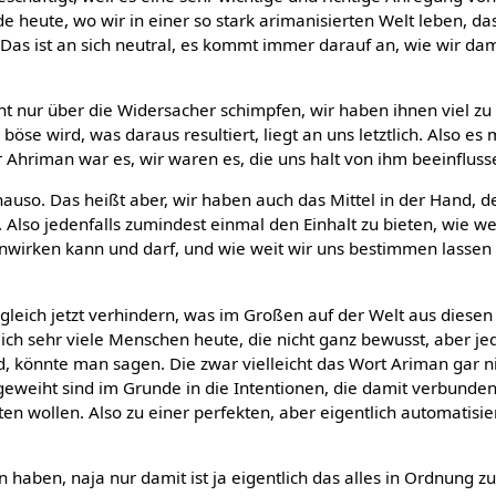
de heute, wo wir in einer so stark arimanisierten Welt leben, das
Das ist an sich neutral, es kommt immer darauf an, wie wir dam
ht nur über die Widersacher schimpfen, wir haben ihnen viel zu
öse wird, was daraus resultiert, liegt an uns letztlich. Also es
r Ahriman war es, wir waren es, die uns halt von ihm beeinfluss
nauso. Das heißt aber, wir haben auch das Mittel in der Hand, 
 Also jedenfalls zumindest einmal den Einhalt zu bieten, wie wei
nwirken kann und darf, und wie weit wir uns bestimmen lassen
 gleich jetzt verhindern, was im Großen auf der Welt aus diese
rlich sehr viele Menschen heute, die nicht ganz bewusst, aber jed
, könnte man sagen. Die zwar vielleicht das Wort Ariman gar n
geweiht sind im Grunde in die Intentionen, die damit verbunden
ten wollen. Also zu einer perfekten, aber eigentlich automatisie
haben, naja nur damit ist ja eigentlich das alles in Ordnung z