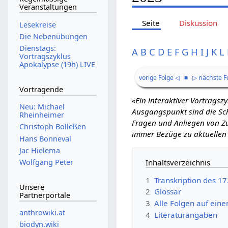
Veranstaltungen
Seite
Diskussion
Lesekreise
Die Nebenübungen
Dienstags:
A
B
C
D
E
F
G
H
I
J
K
L
Vortragszyklus
Apokalypse (19h) LIVE
vorige Folge ◁
■
▷ nächste F
Vortragende
«Ein interaktiver Vortrags
Neu: Michael
Ausgangspunkt sind die Schr
Rheinheimer
Fragen und Anliegen von Zu
Christoph Bolleßen
immer Bezüge zu aktuellen
Hans Bonneval
Jac Hielema
Inhaltsverzeichnis
Wolfgang Peter
1
Transkription des 1
Unsere
2
Glossar
Partnerportale
3
Alle Folgen auf eine
anthrowiki.at
4
Literaturangaben
biodyn.wiki