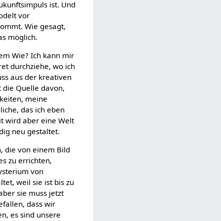
ukunftsimpuls ist. Und
odelt vor
nkommt. Wie gesagt,
as möglich.
 dem Wie? Ich kann mir
ret durchziehe, wo ich
ss aus der kreativen
t die Quelle davon,
hkeiten, meine
liche, das ich eben
t wird aber eine Welt
ig neu gestaltet.
, die von einem Bild
s zu errichten,
 Mysterium von
t, weil sie ist bis zu
ber sie muss jetzt
fallen, dass wir
en, es sind unsere