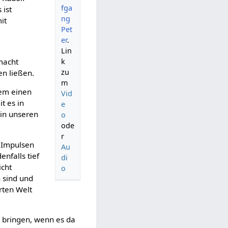
fga
 ist
ng
it
Pet
er
.
Lin
k
 macht
zu
en ließen.
m
dem einen
Vid
t es in
e
 in unseren
o
ode
r
n Impulsen
Au
enfalls tief
di
icht
o
 sind und
rten Welt
u bringen, wenn es da