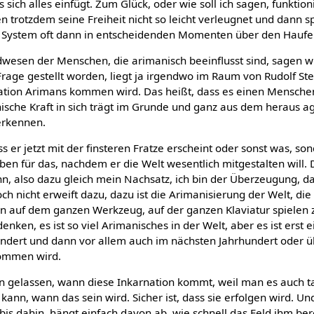
as sich alles einfügt. Zum Glück, oder wie soll ich sagen, funktion
n trotzdem seine Freiheit nicht so leicht verleugnet und dann 
ze System oft dann in entscheidenden Momenten über den Haufe
wesen der Menschen, die arimanisch beeinflusst sind, sagen wir
 Frage gestellt worden, liegt ja irgendwo im Raum von Rudolf Stei
ation Arimans kommen wird. Das heißt, dass es einen Menschen
nische Kraft in sich trägt im Grunde und ganz aus dem heraus a
 erkennen.
s er jetzt mit der finsteren Fratze erscheint oder sonst was, so
en für das, nachdem er die Welt wesentlich mitgestalten will. 
nn, also dazu gleich mein Nachsatz, ich bin der Überzeugung, da
 noch nicht erweift dazu, dazu ist die Arimanisierung der Welt, die
nn auf dem ganzen Werkzeug, auf der ganzen Klaviatur spielen
denken, es ist so viel Arimanisches in der Welt, aber es ist erst 
ndert und dann vor allem auch im nächsten Jahrhundert oder ü
kommen wird.
en gelassen, wann diese Inkarnation kommt, weil man es auch ta
ann, wann das sein wird. Sicher ist, dass sie erfolgen wird. Un
bis dahin, hängt einfach davon ab, wie schnell das Feld ihm ber