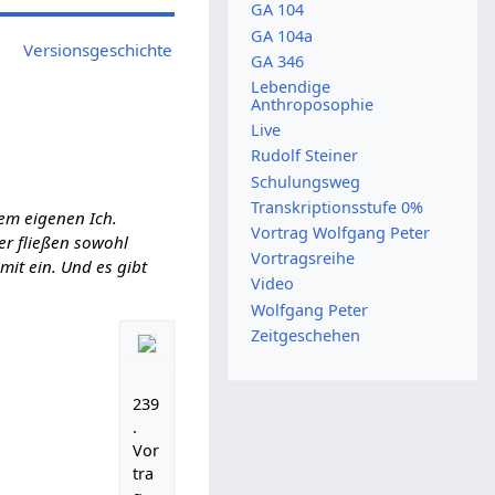
GA 104
GA 104a
Versionsgeschichte
GA 346
Lebendige
Anthroposophie
Live
Rudolf Steiner
Schulungsweg
Transkriptionsstufe 0%
em eigenen Ich.
Vortrag Wolfgang Peter
ier fließen sowohl
Vortragsreihe
it ein. Und es gibt
Video
Wolfgang Peter
Zeitgeschehen
239
.
Vor
tra