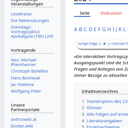
Veranstaltungen
Seite
Diskussion
Lesekreise
Die Nebenübungen
Dienstags:
A
B
C
D
E
F
G
H
I
J
K
L
Vortragszyklus
Apokalypse (19h) LIVE
vorige Folge ◁
■
▷ nächste F
Vortragende
«Ein interaktiver Vortrags
Neu: Michael
Ausgangspunkt sind die Schr
Rheinheimer
Fragen und Anliegen von Zu
Christoph Bolleßen
immer Bezüge zu aktuellen
Hans Bonneval
Jac Hielema
Inhaltsverzeichnis
Wolfgang Peter
1
Transkription des 2
Unsere
2
Glossar
Partnerportale
3
Alle Folgen auf eine
anthrowiki.at
4
Literaturangaben
biodyn.wiki
5
Einzelnachweise