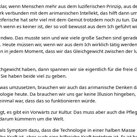
 klar, wenn Menschen mehr aus dem luziferischen Prinzip, aus 
tark verbunden mit dem arimanischen Intellekt, das hilft dann 
iferische hat sehr viel mit dem Gemüt trotzdem noch zu tun. D
h wenn es keiner ist, der so voll bewusst aus dem Ich geführt wi
endwo. Das musste sein und wie viele große Sachen sind gerad
 Heute müssen wir, wenn wir aus dem Ich wirklich tätig werde
en in jedem Moment, dass wir das Gleichgewicht zwischen der lu
chgewicht haben, dann spannen wir sie eigentlich für die freie G
 Sie haben beide viel zu geben.
twas umzusetzen, brauchen wir auch das arimanische Denken da
nologie heute. Da brauchen wir uns gar keine Illusion hingeben, 
einmal war, dass das so funktionieren würde.
gt, es gibt ein Vorwärts zur Kultur. Das muss aber auch die Pfle
h darum kümmern um die Welt.
als Symptom dazu, dass die Technologie in einer halben Masse f
he Kraft ist, aber auch eine hilfreiche Kraft trotzdem ist. Es ist be