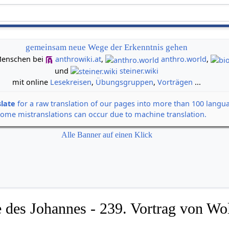
gemeinsam neue Wege der Erkenntnis gehen
n Menschen bei
anthrowiki.at
,
anthro.world
,
und
steiner.wiki
mit online
Lesekreisen
,
Übungsgruppen
,
Vorträgen
...
slate
for a raw translation of our pages into more than 100 langu
some mistranslations can occur due to machine translation.
Alle Banner auf einen Klick
 des Johannes - 239. Vortrag von Wol