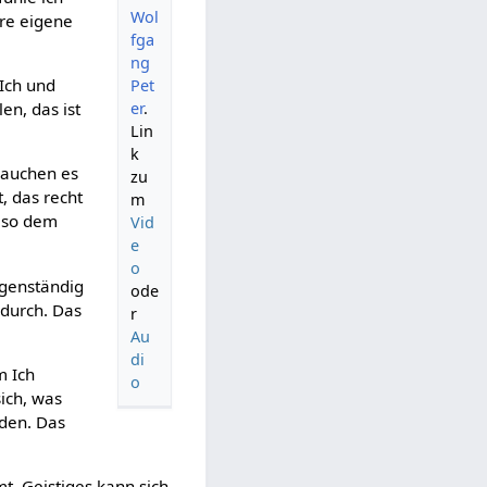
Wol
ere eigene
fga
ng
 Ich und
Pet
er
.
en, das ist
Lin
k
brauchen es
zu
, das recht
m
Also dem
Vid
e
o
igenständig
ode
adurch. Das
r
Au
di
m Ich
o
sich, was
lden. Das
t, Geistiges kann sich