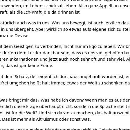
h zu wenden, im Lebensschicksalsleben. Also ganz Appell an uns
ft, als die Ich-Kraft, die da drinnen ist.
atürlich auch was in uns. Was uns bewegt, ist auch letztlich das
in uns übergeht. Aber wirklich so etwas aufs eigene sich zu stell
ganz die Devise.
t dem Geistigen zu verbinden, nicht nur im Ego zu leben. Wir 
r dürfen dem Lucifer dankbar sein, dass es uns viel geholfen hat
heren Inkarnationen und jetzt auch noch sehr oft und sehr viel. 
n, das ist gar keine Frage.
it dem Schatz, der eigentlich durchaus angehäuft worden ist, e
frei umgehen heißt halt immer, etwas der Welt zu schenken d
 was bringt mir das? Was habe ich davon? Wenn man es aus de
igentlich diese Frage überhaupt nicht, sondern die Sprache stellt 
ll ist für die Welt? Und sich daran zu machen, das halt auszubi
. Das ist mehr als Altruismus oder sonst was.
dass das, was aus dem Ich oder aus dem wirklich Geistigen komm