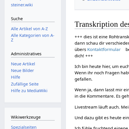
steiner.wiki
Suche
Transkription d
Alle Artikel von A-Z
Alle Kategorien von A-
+++ dies ist eine Rohtransk
Z
dann schau dir verschiede
übers
Kontaktformular
be
Administratives
dich! +++
Neue Artikel
Ich bin heute hier, um eu
Neue Bilder
Wenn ihr noch Fragen habt,
Hilfe
gefallen.
Zufällige Seite
Wenn ja, dann lasst mir e
Hilfe zu MediaWiki
in die Kommentare. Es geht 
Livestream läuft auch. Mei
Wikiwerkzeuge
Und dazu gibt es heute ein
Spezialseiten
Ich fühle fruchtend eigene