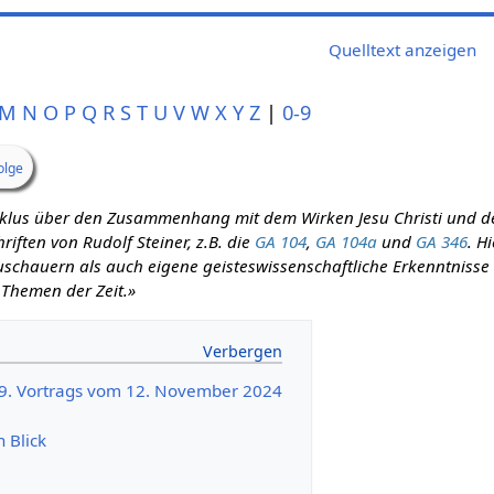
Quelltext anzeigen
M
N
O
P
Q
R
S
T
U
V
W
X
Y
Z
|
0-9
olge
zyklus über den Zusammenhang mit dem Wirken Jesu Christi und d
iften von Rudolf Steiner, z.B. die
GA 104
,
GA 104a
und
GA 346
. H
schauern als auch eigene geisteswissenschaftliche Erkenntnisse m
 Themen der Zeit.»
39. Vortrags vom 12. November 2024
n Blick