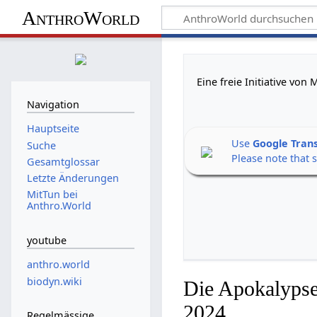
AnthroWorld
Eine freie Initiative vo
Navigation
Hauptseite
Use
Google Tran
Suche
Please note that 
Gesamtglossar
Letzte Änderungen
MitTun bei
Anthro.World
youtube
anthro.world
biodyn.wiki
Die Apokalypse
2024
Regelmässige