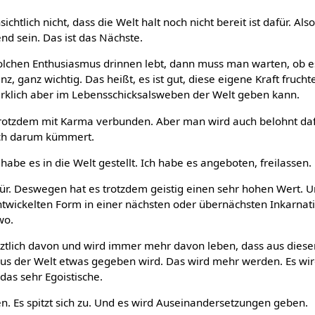
chtlich nicht, dass die Welt halt noch nicht bereit ist dafür. A
end sein. Das ist das Nächste.
lchen Enthusiasmus drinnen lebt, dann muss man warten, ob
anz, ganz wichtig. Das heißt, es ist gut, diese eigene Kraft fruch
rklich aber im Lebensschicksalsweben der Welt geben kann.
s trotzdem mit Karma verbunden. Aber man wird auch belohnt daf
ich darum kümmert.
 habe es in die Welt gestellt. Ich habe es angeboten, freilassen.
afür. Deswegen hat es trotzdem geistig einen sehr hohen Wert. Un
ntwickelten Form in einer nächsten oder übernächsten Inkarnatio
wo.
etztlich davon und wird immer mehr davon leben, dass aus diese
raus der Welt etwas gegeben wird. Das wird mehr werden. Es w
das sehr Egoistische.
. Es spitzt sich zu. Und es wird Auseinandersetzungen geben.