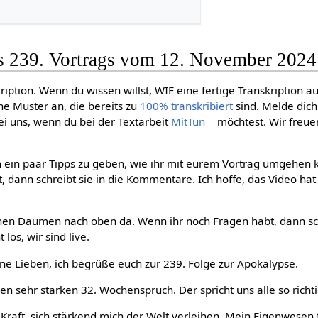
es 239. Vortrags vom 12. November 2024
ription. Wenn du wissen willst, WIE eine fertige Transkription a
ne Muster an, die bereits zu
100% transkribiert
sind. Melde dic
i uns, wenn du bei der Textarbeit
MitTun
möchtest. Wir freue
ch ein paar Tipps zu geben, wie ihr mit eurem Vortrag umgehen 
 dann schreibt sie in die Kommentare. Ich hoffe, das Video hat
inen Daumen nach oben da. Wenn ihr noch Fragen habt, dann sch
los, wir sind live.
ne Lieben, ich begrüße euch zur 239. Folge zur Apokalypse.
en sehr starken 32. Wochenspruch. Der spricht uns alle so richti
 Kraft, sich stärkend mich der Welt verleihen. Mein Eigenwesen 