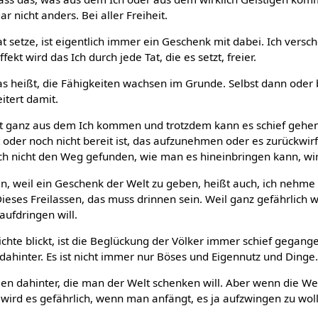
r nicht anders. Bei aller Freiheit.
at setze, ist eigentlich immer ein Geschenk mit dabei. Ich versc
ekt wird das Ich durch jede Tat, die es setzt, freier.
as heißt, die Fähigkeiten wachsen im Grunde. Selbst dann oder 
tert damit.
at ganz aus dem Ich kommen und trotzdem kann es schief gehen,
 oder noch nicht bereit ist, das aufzunehmen oder es zurückwir
h nicht den Weg gefunden, wie man es hineinbringen kann, wirk
ein, weil ein Geschenk der Welt zu geben, heißt auch, ich nehme 
eses Freilassen, das muss drinnen sein. Weil ganz gefährlich 
aufdringen will.
chte blickt, ist die Beglückung der Völker immer schief gegang
s dahinter. Es ist nicht immer nur Böses und Eigennutz und Dinge
deen dahinter, die man der Welt schenken will. Aber wenn die Wel
wird es gefährlich, wenn man anfängt, es ja aufzwingen zu woll