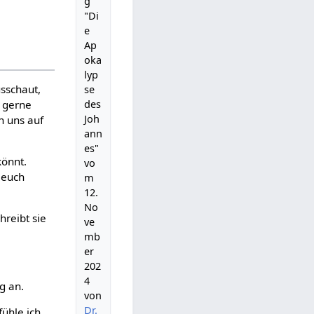
g
"Di
e
Ap
oka
lyp
usschaut,
se
des
h gerne
Joh
n uns auf
ann
es"
könnt.
vo
 euch
m
12.
No
reibt sie
ve
mb
er
202
4
g an.
von
Dr.
fühle ich