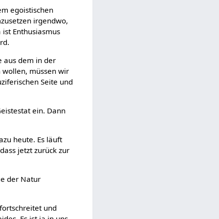
dem egoistischen
umzusetzen irgendwo,
a ist Enthusiasmus
rd.
e aus dem in der
n wollen, müssen wir
ziferischen Seite und
eistestat ein. Dann
zu heute. Es läuft
dass jetzt zurück zur
ge der Natur
ortschreitet und
ides. Es ist ja in uns