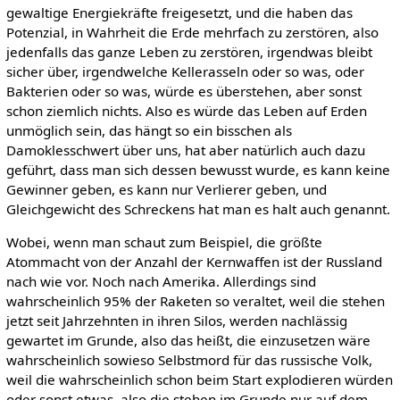
gewaltige Energiekräfte freigesetzt, und die haben das
Potenzial, in Wahrheit die Erde mehrfach zu zerstören, also
jedenfalls das ganze Leben zu zerstören, irgendwas bleibt
sicher über, irgendwelche Kellerasseln oder so was, oder
Bakterien oder so was, würde es überstehen, aber sonst
schon ziemlich nichts. Also es würde das Leben auf Erden
unmöglich sein, das hängt so ein bisschen als
Damoklesschwert über uns, hat aber natürlich auch dazu
geführt, dass man sich dessen bewusst wurde, es kann keine
Gewinner geben, es kann nur Verlierer geben, und
Gleichgewicht des Schreckens hat man es halt auch genannt.
Wobei, wenn man schaut zum Beispiel, die größte
Atommacht von der Anzahl der Kernwaffen ist der Russland
nach wie vor. Noch nach Amerika. Allerdings sind
wahrscheinlich 95% der Raketen so veraltet, weil die stehen
jetzt seit Jahrzehnten in ihren Silos, werden nachlässig
gewartet im Grunde, also das heißt, die einzusetzen wäre
wahrscheinlich sowieso Selbstmord für das russische Volk,
weil die wahrscheinlich schon beim Start explodieren würden
oder sonst etwas, also die stehen im Grunde nur auf dem