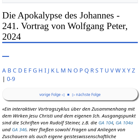
Die Apokalypse des Johannes -
241. Vortrag von Wolfgang Peter,
2024
A
B
C
D
E
F
G
H
I
J
K
L
M
N
O
P
Q
R
S
T
U
V
W
X
Y
Z
|
0-9
vorige Folge ◁
■
▷ nächste Folge
«Ein interaktiver Vortragszyklus über den Zusammenhang mit
dem Wirken Jesu Christi und dem eigenen Ich. Ausgangspunkt
sind die Schriften von Rudolf Steiner, z.B. die
GA 104
,
GA 104a
und
GA 346
. Hier fließen sowohl Fragen und Anliegen von
Zuschauern als auch eigene geisteswissenschaftliche