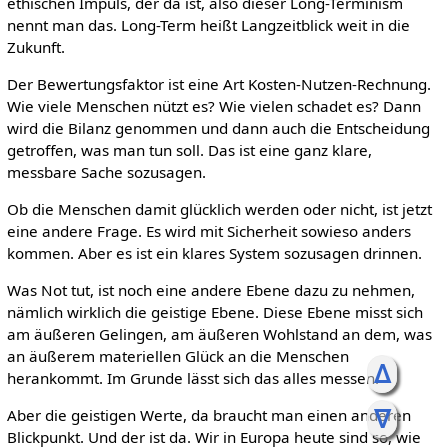
ethischen Impuls, der da ist, also dieser Long-Terminism
nennt man das. Long-Term heißt Langzeitblick weit in die
Zukunft.
Der Bewertungsfaktor ist eine Art Kosten-Nutzen-Rechnung.
Wie viele Menschen nützt es? Wie vielen schadet es? Dann
wird die Bilanz genommen und dann auch die Entscheidung
getroffen, was man tun soll. Das ist eine ganz klare,
messbare Sache sozusagen.
Ob die Menschen damit glücklich werden oder nicht, ist jetzt
eine andere Frage. Es wird mit Sicherheit sowieso anders
kommen. Aber es ist ein klares System sozusagen drinnen.
Was Not tut, ist noch eine andere Ebene dazu zu nehmen,
nämlich wirklich die geistige Ebene. Diese Ebene misst sich
am äußeren Gelingen, am äußeren Wohlstand an dem, was
an äußerem materiellen Glück an die Menschen
ᐃ
herankommt. Im Grunde lässt sich das alles messen.
ᐁ
Aber die geistigen Werte, da braucht man einen anderen
Blickpunkt. Und der ist da. Wir in Europa heute sind so, wie