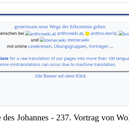
gemeinsam neue Wege der Erkenntnis gehen
 Menschen bei
anthrowiki.at
,
anthro.world
,
und
steiner.wiki
mit online
Lesekreisen
,
Übungsgruppen
,
Vorträgen
...
slate
for a raw translation of our pages into more than 100 langu
some mistranslations can occur due to machine translation.
Alle Banner auf einen Klick
 des Johannes - 237. Vortrag von Wol