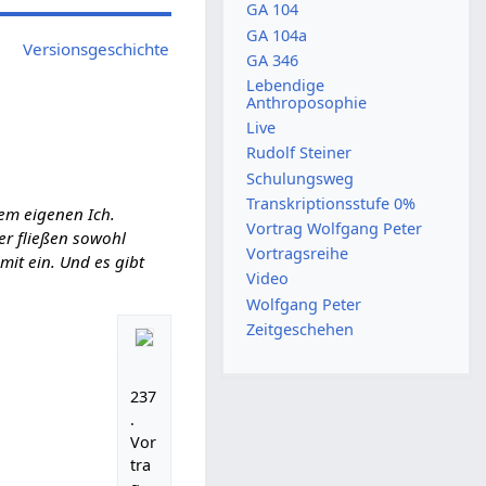
GA 104
GA 104a
Versionsgeschichte
GA 346
Lebendige
Anthroposophie
Live
Rudolf Steiner
Schulungsweg
Transkriptionsstufe 0%
em eigenen Ich.
Vortrag Wolfgang Peter
ier fließen sowohl
Vortragsreihe
it ein. Und es gibt
Video
Wolfgang Peter
Zeitgeschehen
237
.
Vor
tra