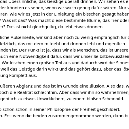
 das Übersinnliche, das Geistige überall drinnen. Wir sehen es e
oder könnten es sehen, wenn wir wach genug dafür wären. Nur
ren, wie wir es jetzt in der Einleitung ein bisschen gesagt habe
h? Was ist das? Was macht diese bestimmte Blume, das Tier ode
? Das ist nicht gleichgültig, da lebt etwas drinnen.
nliche Außenseite, wir sind aber noch zu wenig empfänglich für 
 letztlich, das mit dem mitgeht und drinnen lebt und eigentlich
en ist. Der Punkt ist ja, dass wir als Menschen, das ist unsere
 auch eine Notwendigkeit dafür, dass wir unser Selbstbewusstse
. Wir löschen einen großen Teil aus und dadurch wird die Sinnes
t, weil das Geistige darin wirkt und das gehört dazu, aber das lö
ung komplett aus.
ußeren Abglanz und das ist im Grunde eine Illusion. Also das, 
t doch die Realität schlechthin. Aber dass wir ihn so wahrnehmen,
entlich zu etwas Unwirklichem, zu einem bloßen Scheinbild.
o schön schon in seiner Philosophie der Freiheit geschildert.
 Erst wenn die beiden zusammengenommen werden, dann bin