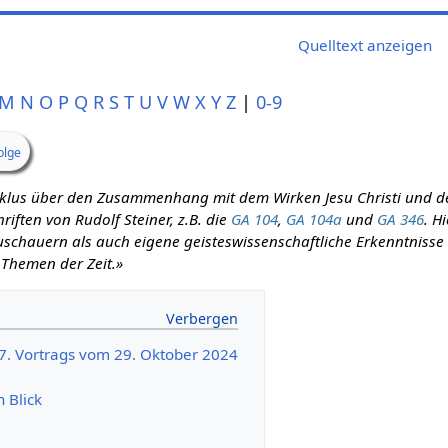
Quelltext anzeigen
M
N
O
P
Q
R
S
T
U
V
W
X
Y
Z
|
0-9
olge
zyklus über den Zusammenhang mit dem Wirken Jesu Christi und d
iften von Rudolf Steiner, z.B. die
GA 104
,
GA 104a
und
GA 346
. H
schauern als auch eigene geisteswissenschaftliche Erkenntnisse m
 Themen der Zeit.»
37. Vortrags vom 29. Oktober 2024
n Blick