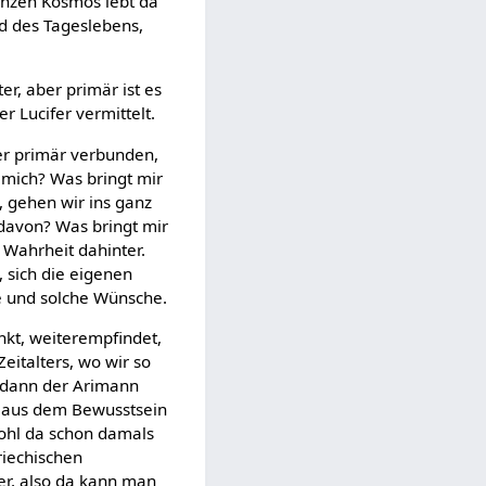
ganzen Kosmos lebt da
d des Tageslebens,
r, aber primär ist es
 Lucifer vermittelt.
er primär verbunden,
 mich? Was bringt mir
, gehen wir ins ganz
davon? Was bringt mir
n Wahrheit dahinter.
, sich die eigenen
he und solche Wünsche.
nkt, weiterempfindet,
Zeitalters, wo wir so
t dann der Arimann
st aus dem Bewusstsein
wohl da schon damals
riechischen
er, also da kann man