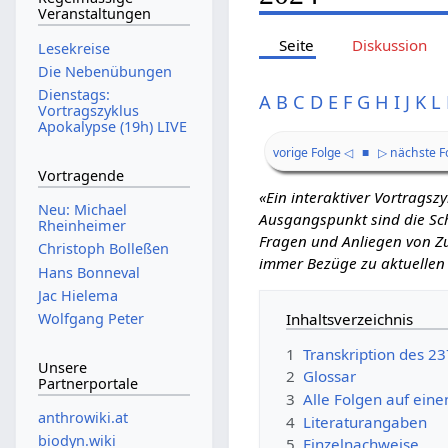
Veranstaltungen
Seite
Diskussion
Lesekreise
Die Nebenübungen
Dienstags:
A
B
C
D
E
F
G
H
I
J
K
L
Vortragszyklus
Apokalypse (19h) LIVE
vorige Folge ◁
■
▷ nächste F
Vortragende
«Ein interaktiver Vortrags
Neu: Michael
Ausgangspunkt sind die Schr
Rheinheimer
Fragen und Anliegen von Zu
Christoph Bolleßen
immer Bezüge zu aktuellen
Hans Bonneval
Jac Hielema
Inhaltsverzeichnis
Wolfgang Peter
1
Transkription des 2
Unsere
2
Glossar
Partnerportale
3
Alle Folgen auf eine
anthrowiki.at
4
Literaturangaben
biodyn.wiki
5
Einzelnachweise