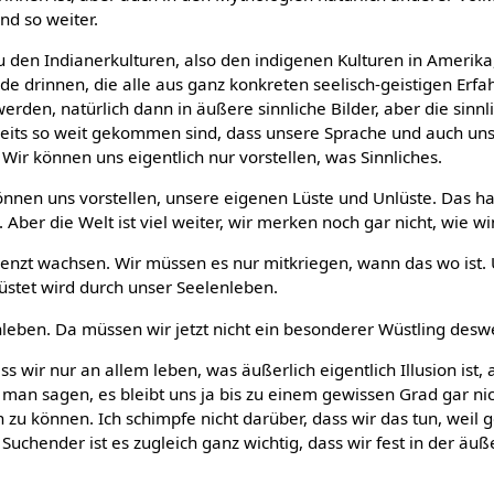
nd so weiter.
zu den Indianerkulturen, also den indigenen Kulturen in Amerika,
de drinnen, die alle aus ganz konkreten seelisch-geistigen Erf
werden, natürlich dann in äußere sinnliche Bilder, aber die sinnl
 bereits so weit gekommen sind, dass unsere Sprache und auch 
 Wir können uns eigentlich nur vorstellen, was Sinnliches.
önnen uns vorstellen, unsere eigenen Lüste und Unlüste. Das ha
ber die Welt ist viel weiter, wir merken noch gar nicht, wie win
nzt wachsen. Wir müssen es nur mitkriegen, wann das wo ist. U
stet wird durch unser Seelenleben.
leben. Da müssen wir jetzt nicht ein besonderer Wüstling deswe
s wir nur an allem leben, was äußerlich eigentlich Illusion ist, 
man sagen, es bleibt uns ja bis zu einem gewissen Grad gar ni
zu können. Ich schimpfe nicht darüber, dass wir das tun, weil 
g Suchender ist es zugleich ganz wichtig, dass wir fest in der äu