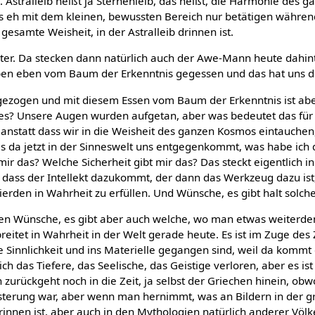
ss. Astralleib heißt ja Sternenleib, das heißt, die Harmonie des 
s eh mit dem kleinen, bewussten Bereich nur betätigen währen
 gesamte Weisheit, in der Astralleib drinnen ist.
nter. Da stecken dann natürlich auch der Awe-Mann heute dahinte
aben eben vom Baum der Erkenntnis gegessen und das hat uns der
gezogen und mit diesem Essen vom Baum der Erkenntnis ist ab
es? Unsere Augen wurden aufgetan, aber was bedeutet das für
r, anstatt dass wir in die Weisheit des ganzen Kosmos eintauchen
s da jetzt in der Sinneswelt uns entgegenkommt, was habe ich 
mir das? Welche Sicherheit gibt mir das? Das steckt eigentlich i
, dass der Intellekt dazukommt, der dann das Werkzeug dazu ist
erden in Wahrheit zu erfüllen. Und Wünsche, es gibt halt solc
chen Wünsche, es gibt aber auch welche, wo man etwas weiterde
breitet in Wahrheit in der Welt gerade heute. Es ist im Zuge des 
ie Sinnlichkeit und ins Materielle gegangen sind, weil da komm
ich das Tiefere, das Seelische, das Geistige verloren, aber es i
zurückgeht noch in die Zeit, ja selbst der Griechen hinein, ob
insterung war, aber wenn man hernimmt, was an Bildern in der g
innen ist, aber auch in den Mythologien natürlich anderer Völk