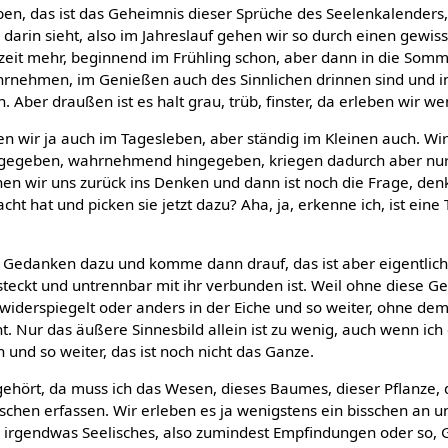
n, das ist das Geheimnis dieser Sprüche des Seelenkalenders,
arin sieht, also im Jahreslauf gehen wir so durch einen gewis
zeit mehr, beginnend im Frühling schon, aber dann in die Somm
rnehmen, im Genießen auch des Sinnlichen drinnen sind und i
Aber draußen ist es halt grau, trüb, finster, da erleben wir we
 wir ja auch im Tagesleben, aber ständig im Kleinen auch. Wir
gegeben, wahrnehmend hingegeben, kriegen dadurch aber nur d
ehen wir uns zurück ins Denken und dann ist noch die Frage, de
ht hat und picken sie jetzt dazu? Aha, ja, erkenne ich, ist eine 
 Gedanken dazu und komme dann drauf, das ist aber eigentlic
steckt und untrennbar mit ihr verbunden ist. Weil ohne diese G
ch widerspiegelt oder anders in der Eiche und so weiter, ohne de
icht. Nur das äußere Sinnesbild allein ist zu wenig, auch wenn ic
n und so weiter, das ist noch nicht das Ganze.
ehört, da muss ich das Wesen, dieses Baumes, dieser Pflanze, d
schen erfassen. Wir erleben es ja wenigstens ein bisschen an un
 irgendwas Seelisches, also zumindest Empfindungen oder so, 