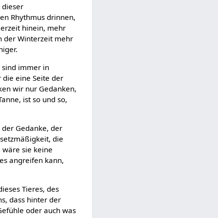
 dieser
sen Rhythmus drinnen,
erzeit hinein, mehr
n der Winterzeit mehr
niger.
 sind immer in
ie eine Seite der
nken wir nur Gedanken,
Tanne, ist so und so,
h der Gedanke, der
esetzmäßigkeit, die
m wäre sie keine
h es angreifen kann,
ieses Tieres, des
s, dass hinter der
Gefühle oder auch was