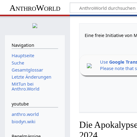
AnthroWorld
Eine freie Initiative von
Navigation
Hauptseite
Use
Google Tran
Suche
Please note that 
Gesamtglossar
Letzte Änderungen
MitTun bei
Anthro.World
youtube
anthro.world
biodyn.wiki
Die Apokalypse
2024
Regelmässige