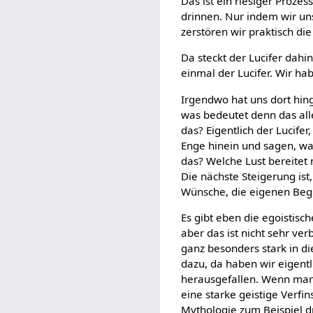
Das ist ein riesiger Proze
drinnen. Nur indem wir un
zerstören wir praktisch die
Da steckt der Lucifer dahi
einmal der Lucifer. Wir h
Irgendwo hat uns dort hin
was bedeutet denn das all
das? Eigentlich der Lucife
Enge hinein und sagen, wa
das? Welche Lust bereitet 
Die nächste Steigerung ist
Wünsche, die eigenen Begi
Es gibt eben die egoistis
aber das ist nicht sehr ver
ganz besonders stark in d
dazu, da haben wir eigentl
herausgefallen. Wenn man 
eine starke geistige Verf
Mythologie zum Beispiel dr