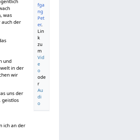
igentlich
fga
 wach
ng
n, was
Pet
r auch der
er
.
Lin
k
das
zu
m
Vid
in und
e
welt in der
o
schen wir
ode
r
Au
was uns der
di
 geistlos
o
 ich an der