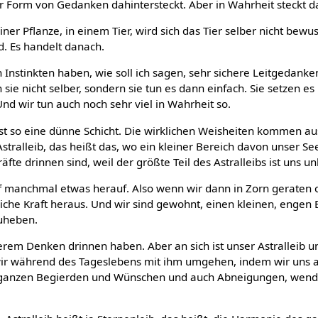
er Form von Gedanken dahintersteckt. Aber in Wahrheit steckt da
 einer Pflanze, in einem Tier, wird sich das Tier selber nicht bewu
d. Es handelt danach.
 Instinkten haben, wie soll ich sagen, sehr sichere Leitgedanke
 sie nicht selber, sondern sie tun es dann einfach. Sie setzen e
nd wir tun auch noch sehr viel in Wahrheit so.
st so eine dünne Schicht. Die wirklichen Weisheiten kommen au
Astralleib, das heißt das, wo ein kleiner Bereich davon unser S
räfte drinnen sind, weil der größte Teil des Astralleibs ist uns u
 manchmal etwas herauf. Also wenn wir dann in Zorn geraten 
che Kraft heraus. Und wir sind gewohnt, einen kleinen, engen 
zuheben.
serem Denken drinnen haben. Aber an sich ist unser Astralleib u
e wir während des Tageslebens mit ihm umgehen, indem wir uns a
n ganzen Begierden und Wünschen und auch Abneigungen, wende