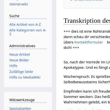
steiner.wiki
Suche
Transkription de
Alle Artikel von A-Z
Alle Kategorien von A-
+++ dies ist eine Rohtransk
Z
dann schau dir verschiede
übers
Kontaktformular
be
Administratives
dich! +++
Neue Artikel
Neue Bilder
So, nach der Vorrede im Li
Hilfe
Apokalypse. Und es fängt 
Zufällige Seite
Wochenspruch. Es sprießen
Hilfe zu MediaWiki
Selbstbewusstseins Sicherh
Empfinden kann ich freude
Sommer wecken. Das heißt
Wikiwerkzeuge
Wahrnehmen gelebt, ein bi
Spezialseiten