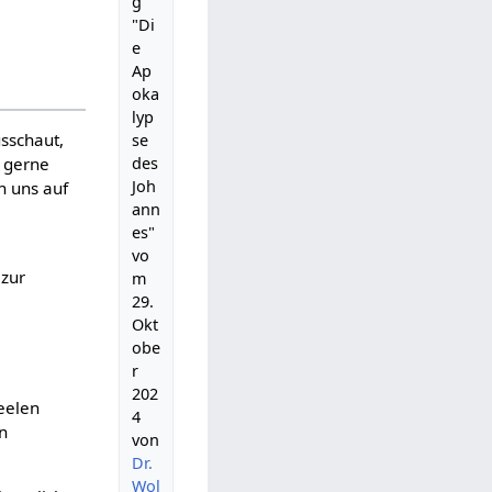
g
"Di
e
Ap
oka
lyp
usschaut,
se
des
h gerne
Joh
n uns auf
ann
es"
vo
 zur
m
29.
Okt
obe
r
202
eelen
4
n
von
Dr.
Wol