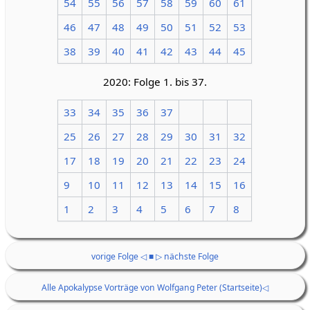
54
55
56
57
58
59
60
61
46
47
48
49
50
51
52
53
38
39
40
41
42
43
44
45
2020: Folge 1. bis 37.
33
34
35
36
37
25
26
27
28
29
30
31
32
17
18
19
20
21
22
23
24
9
10
11
12
13
14
15
16
1
2
3
4
5
6
7
8
vorige Folge ◁
■
▷ nächste Folge
Alle Apokalypse Vorträge von Wolfgang Peter (Startseite)◁