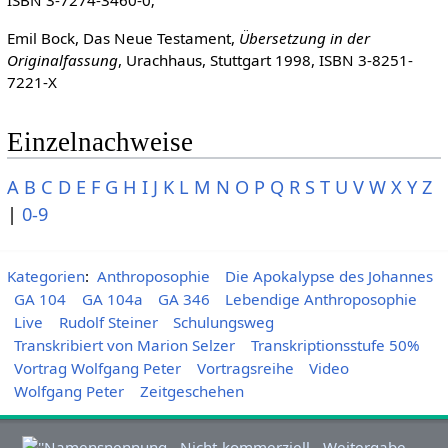
ISBN 3-7274-3460-0;
Emil Bock, Das Neue Testament,
Übersetzung in der
Originalfassung
, Urachhaus, Stuttgart 1998, ISBN 3-8251-
7221-X
Einzelnachweise
A
B
C
D
E
F
G
H
I
J
K
L
M
N
O
P
Q
R
S
T
U
V
W
X
Y
Z
|
0-9
Kategorien
:
Anthroposophie
Die Apokalypse des Johannes
GA 104
GA 104a
GA 346
Lebendige Anthroposophie
Live
Rudolf Steiner
Schulungsweg
Transkribiert von Marion Selzer
Transkriptionsstufe 50%
Vortrag Wolfgang Peter
Vortragsreihe
Video
Wolfgang Peter
Zeitgeschehen