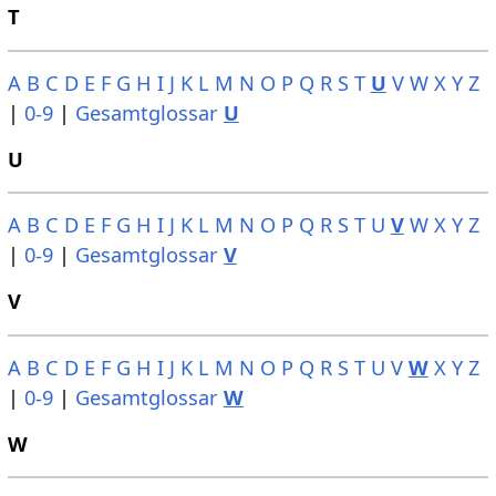
T
A
B
C
D
E
F
G
H
I
J
K
L
M
N
O
P
Q
R
S
T
U
V
W
X
Y
Z
|
0-9
|
Gesamtglossar
U
U
A
B
C
D
E
F
G
H
I
J
K
L
M
N
O
P
Q
R
S
T
U
V
W
X
Y
Z
|
0-9
|
Gesamtglossar
V
V
A
B
C
D
E
F
G
H
I
J
K
L
M
N
O
P
Q
R
S
T
U
V
W
X
Y
Z
|
0-9
|
Gesamtglossar
W
W