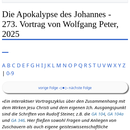
Die Apokalypse des Johannes -
273. Vortrag von Wolfgang Peter,
2025
A
B
C
D
E
F
G
H
I
J
K
L
M
N
O
P
Q
R
S
T
U
V
W
X
Y
Z
|
0-9
vorige Folge ◁
■
▷ nächste Folge
«Ein interaktiver Vortragszyklus über den Zusammenhang mit
dem Wirken Jesu Christi und dem eigenen Ich. Ausgangspunkt
sind die Schriften von Rudolf Steiner, z.B. die
GA 104
,
GA 104a
und
GA 346
. Hier fließen sowohl Fragen und Anliegen von
Zuschauern als auch eigene geisteswissenschaftliche