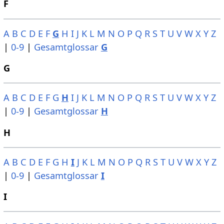
F
A
B
C
D
E
F
G
H
I
J
K
L
M
N
O
P
Q
R
S
T
U
V
W
X
Y
Z
|
0-9
|
Gesamtglossar
G
G
A
B
C
D
E
F
G
H
I
J
K
L
M
N
O
P
Q
R
S
T
U
V
W
X
Y
Z
|
0-9
|
Gesamtglossar
H
H
A
B
C
D
E
F
G
H
I
J
K
L
M
N
O
P
Q
R
S
T
U
V
W
X
Y
Z
|
0-9
|
Gesamtglossar
I
I