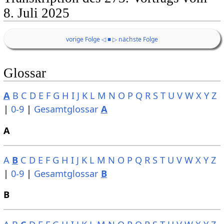
8. Juli 2025
vorige Folge ◁
■
▷ nächste Folge
Glossar
A
B
C
D
E
F
G
H
I
J
K
L
M
N
O
P
Q
R
S
T
U
V
W
X
Y
Z
|
0-9
|
Gesamtglossar
A
A
A
B
C
D
E
F
G
H
I
J
K
L
M
N
O
P
Q
R
S
T
U
V
W
X
Y
Z
|
0-9
|
Gesamtglossar
B
B