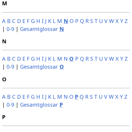
M
A
B
C
D
E
F
G
H
I
J
K
L
M
N
O
P
Q
R
S
T
U
V
W
X
Y
Z
|
0-9
|
Gesamtglossar
N
N
A
B
C
D
E
F
G
H
I
J
K
L
M
N
O
P
Q
R
S
T
U
V
W
X
Y
Z
|
0-9
|
Gesamtglossar
O
O
A
B
C
D
E
F
G
H
I
J
K
L
M
N
O
P
Q
R
S
T
U
V
W
X
Y
Z
|
0-9
|
Gesamtglossar
P
P