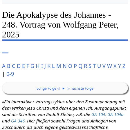
Die Apokalypse des Johannes -
248. Vortrag von Wolfgang Peter,
2025
A
B
C
D
E
F
G
H
I
J
K
L
M
N
O
P
Q
R
S
T
U
V
W
X
Y
Z
|
0-9
vorige Folge ◁
■
▷ nächste Folge
«Ein interaktiver Vortragszyklus über den Zusammenhang mit
dem Wirken Jesu Christi und dem eigenen Ich. Ausgangspunkt
sind die Schriften von Rudolf Steiner, z.B. die
GA 104
,
GA 104a
und
GA 346
. Hier fließen sowohl Fragen und Anliegen von
Zuschauern als auch eigene geisteswissenschaftliche