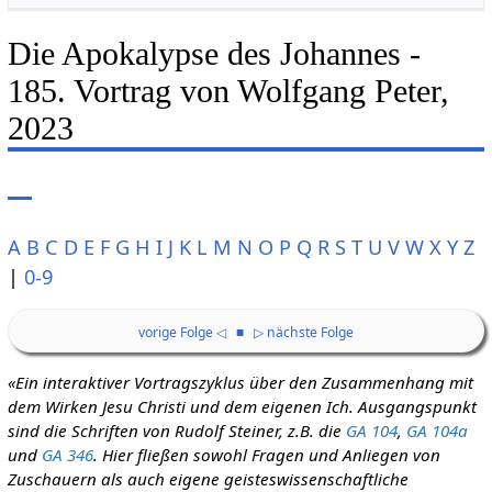
Die Apokalypse des Johannes -
185. Vortrag von Wolfgang Peter,
2023
A
B
C
D
E
F
G
H
I
J
K
L
M
N
O
P
Q
R
S
T
U
V
W
X
Y
Z
|
0-9
vorige Folge ◁
■
▷ nächste Folge
«Ein interaktiver Vortragszyklus über den Zusammenhang mit
dem Wirken Jesu Christi und dem eigenen Ich. Ausgangspunkt
sind die Schriften von Rudolf Steiner, z.B. die
GA 104
,
GA 104a
und
GA 346
. Hier fließen sowohl Fragen und Anliegen von
Zuschauern als auch eigene geisteswissenschaftliche