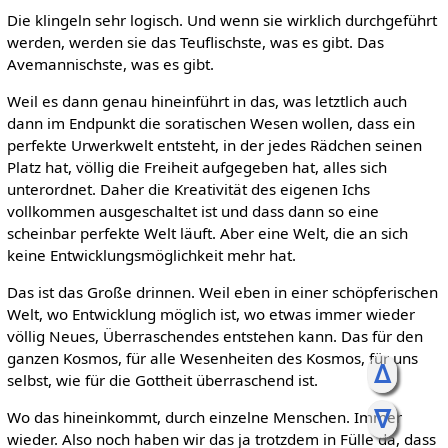
Die klingeln sehr logisch. Und wenn sie wirklich durchgeführt
werden, werden sie das Teuflischste, was es gibt. Das
Avemannischste, was es gibt.
Weil es dann genau hineinführt in das, was letztlich auch
dann im Endpunkt die soratischen Wesen wollen, dass ein
perfekte Urwerkwelt entsteht, in der jedes Rädchen seinen
Platz hat, völlig die Freiheit aufgegeben hat, alles sich
unterordnet. Daher die Kreativität des eigenen Ichs
vollkommen ausgeschaltet ist und dass dann so eine
scheinbar perfekte Welt läuft. Aber eine Welt, die an sich
keine Entwicklungsmöglichkeit mehr hat.
Das ist das Große drinnen. Weil eben in einer schöpferischen
Welt, wo Entwicklung möglich ist, wo etwas immer wieder
völlig Neues, Überraschendes entstehen kann. Das für den
ganzen Kosmos, für alle Wesenheiten des Kosmos, für uns
ᐃ
selbst, wie für die Gottheit überraschend ist.
ᐁ
Wo das hineinkommt, durch einzelne Menschen. Immer
wieder. Also noch haben wir das ja trotzdem in Fülle da, dass