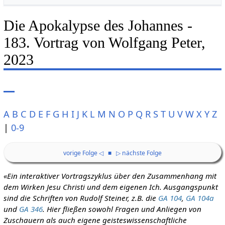
Die Apokalypse des Johannes -
183. Vortrag von Wolfgang Peter,
2023
A
B
C
D
E
F
G
H
I
J
K
L
M
N
O
P
Q
R
S
T
U
V
W
X
Y
Z
|
0-9
vorige Folge ◁
■
▷ nächste Folge
«Ein interaktiver Vortragszyklus über den Zusammenhang mit
dem Wirken Jesu Christi und dem eigenen Ich. Ausgangspunkt
sind die Schriften von Rudolf Steiner, z.B. die
GA 104
,
GA 104a
und
GA 346
. Hier fließen sowohl Fragen und Anliegen von
Zuschauern als auch eigene geisteswissenschaftliche