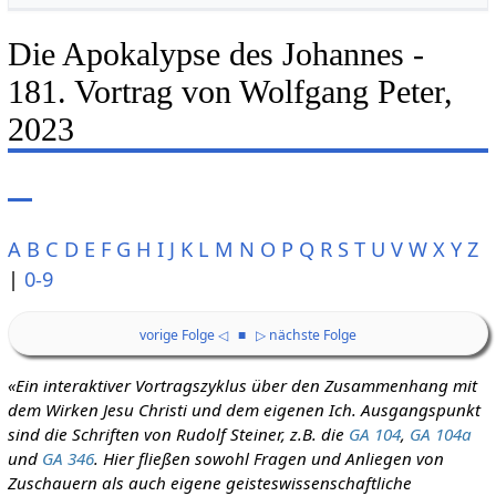
Die Apokalypse des Johannes -
181. Vortrag von Wolfgang Peter,
2023
A
B
C
D
E
F
G
H
I
J
K
L
M
N
O
P
Q
R
S
T
U
V
W
X
Y
Z
|
0-9
vorige Folge ◁
■
▷ nächste Folge
«Ein interaktiver Vortragszyklus über den Zusammenhang mit
dem Wirken Jesu Christi und dem eigenen Ich. Ausgangspunkt
sind die Schriften von Rudolf Steiner, z.B. die
GA 104
,
GA 104a
und
GA 346
. Hier fließen sowohl Fragen und Anliegen von
Zuschauern als auch eigene geisteswissenschaftliche