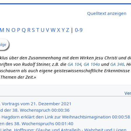
Quelltext anzeigen
M
N
O
P
Q
R
S
T
U
V
W
X
Y
Z
|
0-9
olge
zyklus über den Zusammenhang mit dem Wirken Jesu Christi und d
iften von Rudolf Steiner, z.B. die
GA 104
,
GA 104a
und
GA 346
. H
schauern als auch eigene geisteswissenschaftliche Erkenntnisse m
 Themen der Zeit.»
8. Vortrags vom 21. Dezember 2021
d der 38. Wochenspruch 00:00:36
s Hagdorn erklärt den Link zur Weihnachtsimagination 00:00:58
en des 38. Wochenspruchs 00:01:40
 Liebe, Hoffnung: Glaube und Astralleib - Wahrheit und Lügen