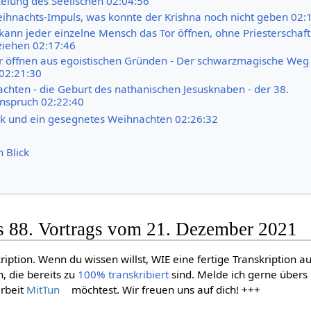
elung des Seelischen 02:04:56
ihnachts-Impuls, was konnte der Krishna noch nicht geben 02:
kann jeder einzelne Mensch das Tor öffnen, ohne Priesterschaft
ziehen 02:17:46
r öffnen aus egoistischen Gründen - Der schwarzmagische Weg
02:21:30
chten - die Geburt des nathanischen Jesusknaben - der 38.
spruch 02:22:40
k und ein gesegnetes Weihnachten 02:26:32
n Blick
es 88. Vortrags vom 21. Dezember 2021
kription. Wenn du wissen willst, WIE eine fertige Transkription 
, die bereits zu
100% transkribiert
sind. Melde ich gerne übers
arbeit
MitTun
möchtest. Wir freuen uns auf dich! +++