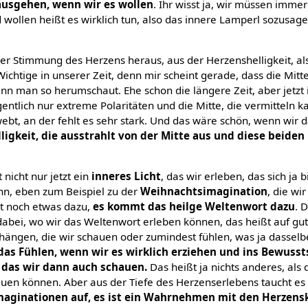
 ausgehen, wenn wir es wollen
. Ihr wisst ja, wir müssen immer
 wollen heißt es wirklich tun, also das innere Lamperl sozusage
er Stimmung des Herzens heraus, aus der Herzenshelligkeit, al
 Wichtige in unserer Zeit, denn mir scheint gerade, dass die Mitt
nn man so herumschaut. Ehe schon die längere Zeit, aber jetzt 
gentlich nur extreme Polaritäten und die Mitte, die vermitteln k
bt, an der fehlt es sehr stark. Und das wäre schön, wenn wir d
ligkeit, die ausstrahlt von der Mitte aus und diese beiden 
nicht nur jetzt ein
inneres Licht
, das wir erleben, das sich ja 
n, eben zum Beispiel zu der
Weihnachtsimagination
, die wi
t noch etwas dazu,
es kommt das heilge Weltenwort dazu
. 
 dabei, wo wir das Weltenwort erleben können, das heißt auf gut
gen, die wir schauen oder zumindest fühlen, was ja dasselbe 
das Fühlen, wenn wir es wirklich erziehen und ins Bewuss
 das wir dann auch schauen.
Das heißt ja nichts anderes, als 
en können. Aber aus der Tiefe des Herzenserlebens taucht es e
Imaginationen auf, es ist ein Wahrnehmen mit den Herzens