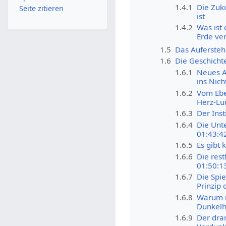
1.4.1
Die Zuk
Seite zitieren
ist
1.4.2
Was ist
Erde ve
1.5
Das Aufersteh
1.6
Die Geschicht
1.6.1
Neues A
ins Nic
1.6.2
Vom Ebe
Herz-Lu
1.6.3
Der Inst
1.6.4
Die Unt
01:43:4
1.6.5
Es gibt 
1.6.6
Die res
01:50:1
1.6.7
Die Spie
Prinzip
1.6.8
Warum is
Dunkelh
1.6.9
Der dra