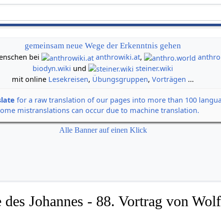
gemeinsam neue Wege der Erkenntnis gehen
 Menschen bei
anthrowiki.at
,
anthro
biodyn.wiki
und
steiner.wiki
mit online
Lesekreisen
,
Übungsgruppen
,
Vorträgen
...
slate
for a raw translation of our pages into more than 100 langu
some mistranslations can occur due to machine translation.
Alle Banner auf einen Klick
 des Johannes - 88. Vortrag von Wolf