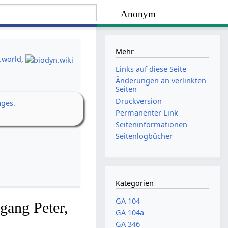
Anonym
Mehr
.world
,
Links auf diese Seite
Änderungen an verlinkten
Seiten
Druckversion
ages.
Permanenter Link
Seiten­­informationen
Seitenlogbücher
Kategorien
GA 104
gang Peter,
GA 104a
GA 346