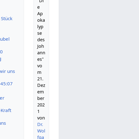
"Di
e
Ap
 Stück
oka
lyp
se
Jubel
des
Joh
10
ann
g
es"
vo
wir uns
m
21.
:45:07
Dez
em
er
ber
202
-Kraft
1
von
uns
Dr.
Wol
fga