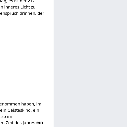
ag, es ist der
21.
in inneres Licht zu
henspruch drinnen, der
itgenommen haben, im
in Geisteskind, ein
t so im
en Zeit des Jahres
ein