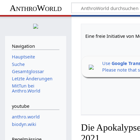
AnthroWorld
Eine freie Initiative von
Navigation
Hauptseite
Use
Google Tran
Suche
Please note that 
Gesamtglossar
Letzte Änderungen
MitTun bei
Anthro.World
youtube
anthro.world
biodyn.wiki
Die Apokalypse
2021
Regelmässige