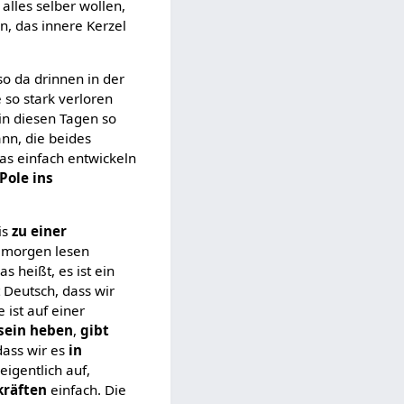
 alles selber wollen,
n, das innere Kerzel
so da drinnen in der
e so stark verloren
in diesen Tagen so
ann, die beides
as einfach entwickeln
Pole ins
bis
zu einer
r morgen lesen
Das heißt, es ist ein
 Deutsch, dass wir
ist auf einer
tsein heben
,
gibt
dass wir es
in
igentlich auf,
kräften
einfach. Die