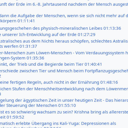
unft der Erde im 6.-8. Jahrtausend nachdem der Mensch ausges
 dann die Aufgabe der Menschen, wenn sie sich nicht mehr auf 
rkörpern 01:11:41
ungsgeschehen des physisch-mineralischen Leibes 01:13:36
e unserer Ich-Entwicklung auf der Erde 01:27:29
stralisches aus dem Nichts heraus schöpfen, schlechtes Astrali
hts werfen 01:31:37
r-Menschen zum Löwen-Menschen - Vom Verdauungssystem h
ngen-System 01:35:36
inkt, der Trieb und die Begierde beim Tier 01:40:41
erschiede zwischen Tier und Mensch beim Fortpflanzugsgesche
2
keine fertigen Regeln, auch nicht in der Ernährung 01:48:16
tlichen Stufen der Menschheitsentwicklung nach dem Löwenme
3
gelung der ägyptischen Zeit in unser heutigen Zeit - Das hierar
 der Steuerung der Menschen 01:55:10
t es so schwierig wachsam zu sein? Krishna bring als allererste
eit 01:59:52
matisch erlebte Übergang ins Kali-Yuga: Depressionen als