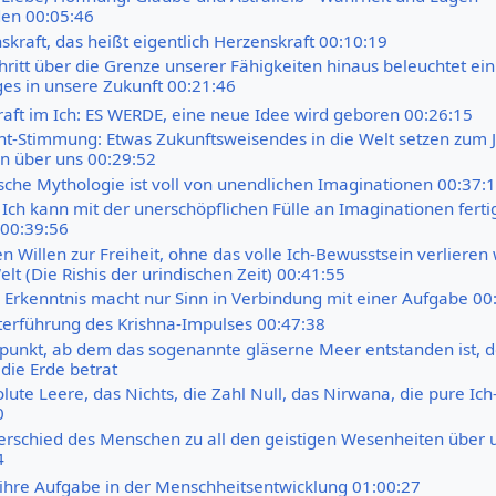
en 00:05:46
kraft, das heißt eigentlich Herzenskraft 00:10:19
hritt über die Grenze unserer Fähigkeiten hinaus beleuchtet ein
es in unsere Zukunft 00:21:46
raft im Ich: ES WERDE, eine neue Idee wird geboren 00:26:15
t-Stimmung: Etwas Zukunftsweisendes in die Welt setzen zum 
n über uns 00:29:52
ische Mythologie ist voll von unendlichen Imaginationen 00:37:
Ich kann mit der unerschöpflichen Fülle an Imaginationen ferti
00:39:56
 Willen zur Freiheit, ohne das volle Ich-Bewusstsein verlieren 
elt (Die Rishis der urindischen Zeit) 00:41:55
e Erkenntnis macht nur Sinn in Verbindung mit einer Aufgabe 00
terführung des Krishna-Impulses 00:47:38
tpunkt, ab dem das sogenannte gläserne Meer entstanden ist, d
die Erde betrat
lute Leere, das Nichts, die Zahl Null, das Nirwana, die pure Ich
0
erschied des Menschen zu all den geistigen Wesenheiten über 
4
 ihre Aufgabe in der Menschheitsentwicklung 01:00:27