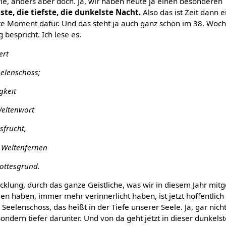
e, anders aber doch. Ja, wir haben heute ja einen besonderen T
ste, die tiefste, die dunkelste Nacht.
Also das ist Zeit dann e
ste Moment dafür. Und das steht ja auch ganz schön im 38. Woc
bespricht. Ich lese es.
ert
eelenschoss;
gkeit
Weltenwort
sfrucht,
n Weltenfernen
ottesgrund.
icklung, durch das ganze Geistliche, was wir in diesem Jahr m
haben, immer mehr verinnerlicht haben, ist jetzt hoffentlich e
 Seelenschoss, das heißt in der Tiefe unserer Seele. Ja, gar nich
ndern tiefer darunter. Und von da geht jetzt in dieser dunkelst