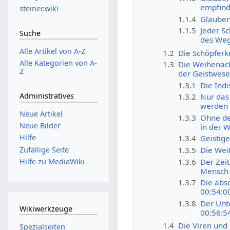
empfind
steiner.wiki
1.1.4
Glaubens
1.1.5
Jeder Sc
Suche
des Weg
Alle Artikel von A-Z
1.2
Die Schöpferk
Alle Kategorien von A-
1.3
Die Weihenach
Z
der Geistwese
1.3.1
Die Ind
Administratives
1.3.2
Nur das 
werden 
Neue Artikel
1.3.3
Ohne den
Neue Bilder
in der W
Hilfe
1.3.4
Geistig
Zufällige Seite
1.3.5
Die Wei
1.3.6
Der Zei
Hilfe zu MediaWiki
Mensch 
1.3.7
Die abso
00:54:0
1.3.8
Der Unt
Wikiwerkzeuge
00:56:5
1.4
Die Viren und
Spezialseiten