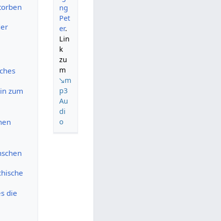
torben
ng
Pet
der
er
.
Lin
k
zu
m
sches
↘m
in zum
p3
Au
di
hen
o
nschen
chische
s die