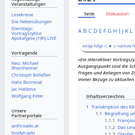
Veranstaltungen
Seite
Diskussion
Lesekreise
Die Nebenübungen
Dienstags:
A
B
C
D
E
F
G
H
I
J
K
L
Vortragszyklus
Apokalypse (19h) LIVE
vorige Folge ◁
■
▷ nächste F
Vortragende
«Ein interaktiver Vortrags
Neu: Michael
Ausgangspunkt sind die Schr
Rheinheimer
Fragen und Anliegen von Zu
Christoph Bolleßen
immer Bezüge zu aktuellen
Hans Bonneval
Jac Hielema
Inhaltsverzeichnis
Wolfgang Peter
1
Transkription des 8
Unsere
1.1
Begrüßung un
Partnerportale
1.1.1
Françoi
anthrowiki.at
1.1.2
Das Les
biodyn.wiki
1.1.3
Glaube,