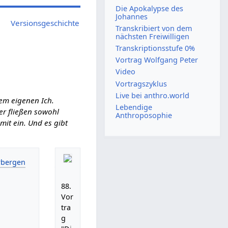
Die Apokalypse des
Johannes
Versionsgeschichte
Transkribiert von dem
nächsten Freiwilligen
Transkriptionsstufe 0%
Vortrag Wolfgang Peter
Video
Vortragszyklus
Live bei anthro.world
em eigenen Ich.
Lebendige
ier fließen sowohl
Anthroposophie
it ein. Und es gibt
88.
Vor
tra
g