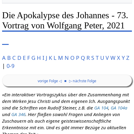
Die Apokalypse des Johannes - 73.
Vortrag von Wolfgang Peter, 2021
A
B
C
D
E
F
G
H
I
J
K
L
M
N
O
P
Q
R
S
T
U
V
W
X
Y
Z
|
0-9
vorige Folge ◁
■
▷ nächste Folge
«Ein interaktiver Vortragszyklus über den Zusammenhang mit
dem Wirken Jesu Christi und dem eigenen Ich. Ausgangspunkt
sind die Schriften von Rudolf Steiner, z.B. die
GA 104
,
GA 104a
und
GA 346
. Hier fließen sowohl Fragen und Anliegen von
Zuschauern als auch eigene geisteswissenschaftliche
Erkenntnisse mit ein. Und es gibt immer Bezüge zu aktuellen
Themen der Zeit.»