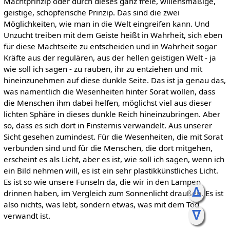
Machtprinzip oder durch dieses ganz freie, willensmäßige,
geistige, schöpferische Prinzip. Das sind die zwei
Möglichkeiten, wie man in die Welt eingreifen kann. Und
Unzucht treiben mit dem Geiste heißt in Wahrheit, sich eben
für diese Machtseite zu entscheiden und in Wahrheit sogar
Kräfte aus der regulären, aus der hellen geistigen Welt - ja
wie soll ich sagen - zu rauben, ihr zu entziehen und mit
hineinzunehmen auf diese dunkle Seite. Das ist ja genau das,
was namentlich die Wesenheiten hinter Sorat wollen, dass
die Menschen ihm dabei helfen, möglichst viel aus dieser
lichten Sphäre in dieses dunkle Reich hineinzubringen. Aber
so, dass es sich dort in Finsternis verwandelt. Aus unserer
Sicht gesehen zumindest. Für die Wesenheiten, die mit Sorat
verbunden sind und für die Menschen, die dort mitgehen,
erscheint es als Licht, aber es ist, wie soll ich sagen, wenn ich
ein Bild nehmen will, es ist ein sehr plastikkünstliches Licht.
Es ist so wie unsere Funseln da, die wir in den Lampen
ᐃ
drinnen haben, im Vergleich zum Sonnenlicht draußen. Es ist
also nichts, was lebt, sondern etwas, was mit dem Tod
ᐁ
verwandt ist.