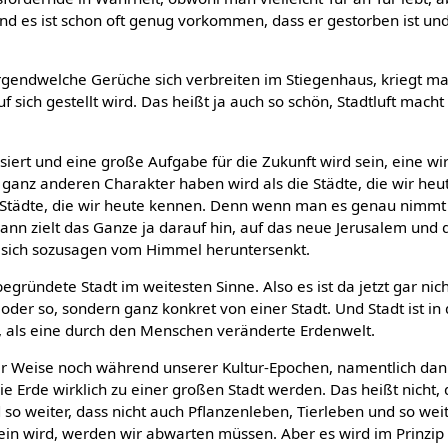
nd es ist schon oft genug vorkommen, dass er gestorben ist und
irgendwelche Gerüche sich verbreiten im Stiegenhaus, kriegt ma
f sich gestellt wird. Das heißt ja auch so schön, Stadtluft macht 
isiert und eine große Aufgabe für die Zukunft wird sein, eine wir
n ganz anderen Charakter haben wird als die Städte, die wir he
n Städte, die wir heute kennen. Denn wenn man es genau nimm
nn zielt das Ganze ja darauf hin, auf das neue Jerusalem und d
ie sich sozusagen vom Himmel heruntersenkt.
egründete Stadt im weitesten Sinne. Also es ist da jetzt gar nic
oder so, sondern ganz konkret von einer Stadt. Und Stadt ist in
p, als eine durch den Menschen veränderte Erdenwelt.
ser Weise noch während unserer Kultur-Epochen, namentlich dann
ie Erde wirklich zu einer großen Stadt werden. Das heißt nicht, 
so weiter, dass nicht auch Pflanzenleben, Tierleben und so weite
sein wird, werden wir abwarten müssen. Aber es wird im Prinzip