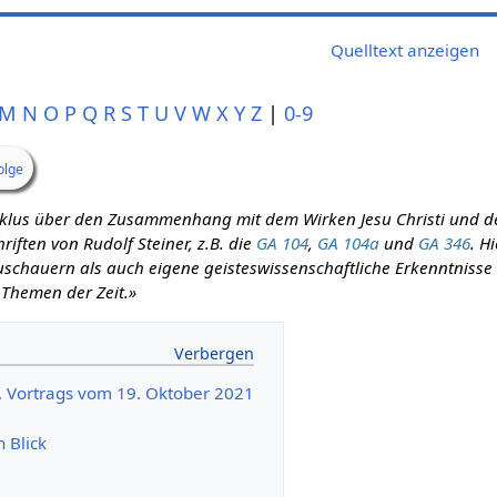
Quelltext anzeigen
M
N
O
P
Q
R
S
T
U
V
W
X
Y
Z
|
0-9
olge
zyklus über den Zusammenhang mit dem Wirken Jesu Christi und d
iften von Rudolf Steiner, z.B. die
GA 104
,
GA 104a
und
GA 346
. H
schauern als auch eigene geisteswissenschaftliche Erkenntnisse m
 Themen der Zeit.»
9. Vortrags vom 19. Oktober 2021
n Blick