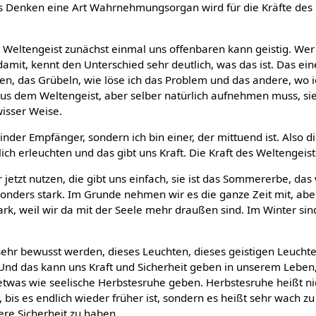
 Denken eine Art Wahrnehmungsorgan wird für die Kräfte des
r Weltengeist zunächst einmal uns offenbaren kann geistig. Wer
amit, kennt den Unterschied sehr deutlich, was das ist. Das eine
, das Grübeln, wie löse ich das Problem und das andere, wo i
s dem Weltengeist, aber selber natürlich aufnehmen muss, sie
isser Weise.
blinder Empfänger, sondern ich bin einer, der mittuend ist. Also d
lich erleuchten und das gibt uns Kraft. Die Kraft des Weltengeist
 jetzt nutzen, die gibt uns einfach, sie ist das Sommererbe, das 
onders stark. Im Grunde nehmen wir es die ganze Zeit mit, abe
rk, weil wir da mit der Seele mehr draußen sind. Im Winter si
sehr bewusst werden, dieses Leuchten, dieses geistigen Leuchte
d das kann uns Kraft und Sicherheit geben in unserem Leben,
etwas wie seelische Herbstesruhe geben. Herbstesruhe heißt nic
 bis es endlich wieder früher ist, sondern es heißt sehr wach zu
ere Sicherheit zu haben.