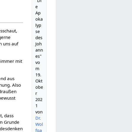
"Di
e
Ap
oka
lyp
usschaut,
se
gerne
des
n uns auf
Joh
ann
es"
e immer mit
vo
m
19.
tend aus
Okt
nung. Also
obe
 draußen
r
bewusst
202
1
von
t, dass
Dr.
im Grunde
Wol
andesdenken
fga