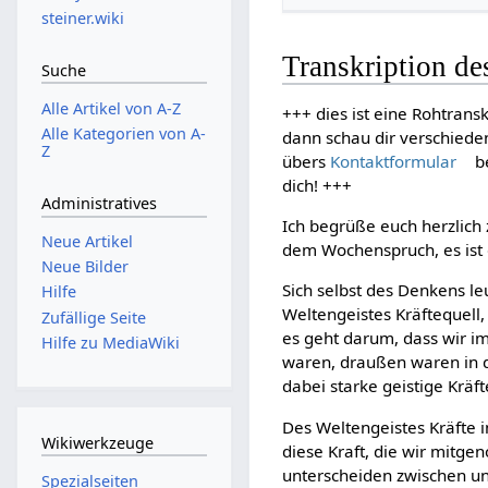
steiner.wiki
Transkription de
Suche
Alle Artikel von A-Z
+++ dies ist eine Rohtransk
Alle Kategorien von A-
dann schau dir verschiede
Z
übers
Kontaktformular
be
dich! +++
Administratives
Ich begrüße euch herzlich
Neue Artikel
dem Wochenspruch, es ist
Neue Bilder
Sich selbst des Denkens le
Hilfe
Weltengeistes Kräftequell
Zufällige Seite
es geht darum, dass wir 
Hilfe zu MediaWiki
waren, draußen waren in d
dabei starke geistige Krä
Des Weltengeistes Kräfte i
Wikiwerkzeuge
diese Kraft, die wir mit
unterscheiden zwischen u
Spezialseiten