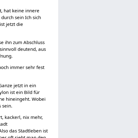
t, hat keine innere
urch sein Ich sich
t jetzt die
ese ihn zum Abschluss
 sinnvoll deutend, aus
fnung.
noch immer sehr fest
anze jetzt in ein
n ist ein Bild für
che hineingeht. Wobei
 sein.
, kackerl, nix mehr,
tadt
lso das Stadtleben ist
ber oft sieht man den