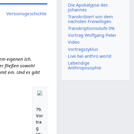
Die Apokalypse des
Johannes
Versionsgeschichte
Transkribiert von dem
nächsten Freiwilligen
Transkriptionsstufe 0%
Vortrag Wolfgang Peter
Video
Vortragszyklus
Live bei anthro.world
em eigenen Ich.
Lebendige
ier fließen sowohl
Anthroposophie
it ein. Und es gibt
79.
Vor
tra
g