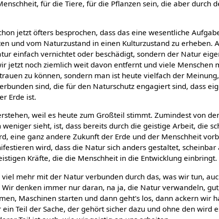
enschheit, für die Tiere, für die Pflanzen sein, die aber durch
chon jetzt öfters besprochen, dass das eine wesentliche Aufgabe
en und vom Naturzustand in einen Kulturzustand zu erheben. A
atur einfach vernichtet oder beschädigt, sondern der Natur eige
r jetzt noch ziemlich weit davon entfernt und viele Menschen
trauen zu können, sondern man ist heute vielfach der Meinung,
erbunden sind, die für den Naturschutz engagiert sind, dass ei
r Erde ist.
rstehen, weil es heute zum Großteil stimmt. Zumindest von d
eniger sieht, ist, dass bereits durch die geistige Arbeit, die sc
rd, eine ganz andere Zukunft der Erde und der Menschheit vorbe
estieren wird, dass die Natur sich anders gestaltet, scheinbar 
istigen Kräfte, die die Menschheit in die Entwicklung einbringt.
r viel mehr mit der Natur verbunden durch das, was wir tun, auch
n. Wir denken immer nur daran, na ja, die Natur verwandeln, gut,
en, Maschinen starten und dann geht's los, dann ackern wir h
r ein Teil der Sache, der gehört sicher dazu und ohne den wird e