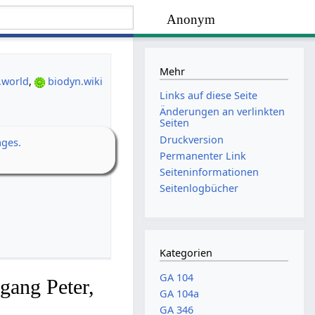
Anonym
Mehr
.world
,
biodyn.wiki
Links auf diese Seite
Änderungen an verlinkten
Seiten
Druckversion
ages.
Permanenter Link
Seiten­­informationen
Seitenlogbücher
Kategorien
GA 104
gang Peter,
GA 104a
GA 346