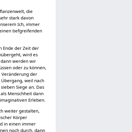
flanzenwelt, die
 sehr stark davon
 unserem Ich, immer
einen tiefgreifenden
n Ende der Zeit der
inübergeht, wird es
nd dann werden wir
müssen oder zu können,
de Veränderung der
er Übergang, weil nach
r sieben Siege an. Das
r als Menschheit dann
 imaginativen Erleben.
h weiter gestalten,
ischer Körper
nd in einen immer
unen noch durch, dann