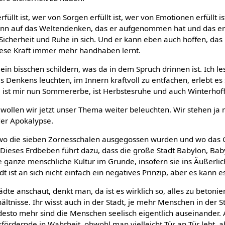
füllt ist, wer von Sorgen erfüllt ist, wer von Emotionen erfüllt is
nn auf das Weltendenken, das er aufgenommen hat und das er d
icherheit und Ruhe in sich. Und er kann eben auch hoffen, das is
iese Kraft immer mehr handhaben lernt.
 ein bisschen schildern, was da in dem Spruch drinnen ist. Ich l
es Denkens leuchten, im Innern kraftvoll zu entfachen, erlebt es
l, ist mir nun Sommererbe, ist Herbstesruhe und auch Winterhof
wollen wir jetzt unser Thema weiter beleuchten. Wir stehen ja 
der Apokalypse.
, wo die sieben Zornesschalen ausgegossen wurden und wo das G
eses Erdbeben führt dazu, dass die große Stadt Babylon, Babylo
die ganze menschliche Kultur im Grunde, insofern sie ins Äußerli
ist an sich nicht einfach ein negatives Prinzip, aber es kann es
e anschaut, denkt man, da ist es wirklich so, alles zu betoniert
ältnisse. Ihr wisst auch in der Stadt, je mehr Menschen in der S
sto mehr sind die Menschen seelisch eigentlich auseinander. A
fördernde in Wahrheit, obwohl man vielleicht Tür an Tür lebt, a