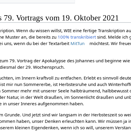
s 79. Vortrags vom 19. Oktober 2021
ription. Wenn du wissen willst, WIE eine fertige Transkription a
ne Muster an, die bereits zu
100% transkribiert
sind. Melde ich 
i uns, wenn du bei der Textarbeit
MitTun
möchtest. Wir freue
 zum 79. Vortrag der Apokalypse des Johannes und beginne wi
 diesmal der 29. Wochenspruch.
uchten, im Innern kraftvoll zu entfachen. Erlebt es sinnvoll deu
, ist mir nun Sommererbe, ist Herbstesruhe und auch Winterhoff
im Sommer mehr mit unserer Seele halbträumend, halbbewusst
er Natur, in der Welt draußen, im Sonnenlicht draußen und un
fte in unser Inneres aufgenommen haben.
m Grunde. Und jetzt sind wir langsam in der Herbsteszeit so wei
genommen haben, unser Denken erleuchten kann. Wir müssen ja 
nserem kleinen Eigendenken, wenn ich so will, unserem Verst