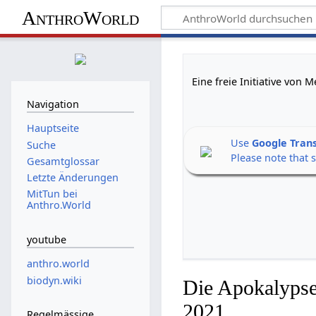
AnthroWorld
Eine freie Initiative von
Navigation
Hauptseite
Use
Google Tran
Suche
Please note that 
Gesamtglossar
Letzte Änderungen
MitTun bei
Anthro.World
youtube
anthro.world
biodyn.wiki
Die Apokalypse
2021
Regelmässige