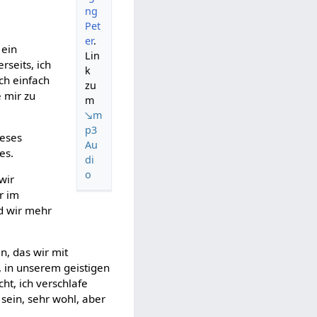
ng
Pet
er
.
 ein
Lin
rseits, ich
k
ch einfach
zu
 mir zu
m
↘m
p3
ieses
Au
es.
di
o
wir
r im
nd wir mehr
n, das wir mit
 in unserem geistigen
ht, ich verschlafe
 sein, sehr wohl, aber