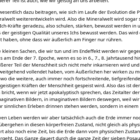
erer Teil ist auch, wie wir geistig an uns arbeiten.
esentlich dazu beitragen, wie sich im Laufe der Evolution die P
eralwelt weiterentwickeln wird. Also die Mineralwelt wird sogar
Ich-Kräfte geradezu, also schulen, stärken, bewusst werden in
der geistigen Qualität unseres Ichs bewusst werden. Das wird 
lt haben, ohne dass wir äußerlich am Finger nur rühren.
ie kleinen Sachen, die wir tun und im Endeffekt werden wir gege
s am Ende der 7. Epoche, wenn es so in 6., 7., 8. Jahrtausend h
rößerer Teil der Menschheit sich nicht mehr inkarnieren wird u
 weitgehend vollendet haben, vom Äußerlichen her wirken zu 
 wo die weitere, auch immer noch fortschreitende, tiefgreifen
-geistigen Kräften der Menschheit gespeist wird. Also das ist d
 bricht, wenn wir jetzt apokalyptisch sprechen, das Zeitalter de
maginativen Bildern, in imaginativen Bildern deswegen, weil wi
hr sinnlichen Erleben drinnen stehen werden, sondern in einem
en Leben werden wir aber tatsächlich auch die Erde immer noc
übergehen in diesen körperfreien Zustand, nicht gleich als phys
rt also noch eine Zeit, bis die Erde dann vom physischen Zusta
rgeht. Das Ganze dauert durch die ganze Zeit der sieben Posa