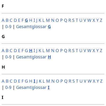
F
A
B
C
D
E
F
G
H
I
J
K
L
M
N
O
P
Q
R
S
T
U
V
W
X
Y
Z
|
0-9
|
Gesamtglossar
G
G
A
B
C
D
E
F
G
H
I
J
K
L
M
N
O
P
Q
R
S
T
U
V
W
X
Y
Z
|
0-9
|
Gesamtglossar
H
H
A
B
C
D
E
F
G
H
I
J
K
L
M
N
O
P
Q
R
S
T
U
V
W
X
Y
Z
|
0-9
|
Gesamtglossar
I
I