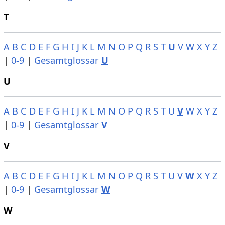
T
A
B
C
D
E
F
G
H
I
J
K
L
M
N
O
P
Q
R
S
T
U
V
W
X
Y
Z
|
0-9
|
Gesamtglossar
U
U
A
B
C
D
E
F
G
H
I
J
K
L
M
N
O
P
Q
R
S
T
U
V
W
X
Y
Z
|
0-9
|
Gesamtglossar
V
V
A
B
C
D
E
F
G
H
I
J
K
L
M
N
O
P
Q
R
S
T
U
V
W
X
Y
Z
|
0-9
|
Gesamtglossar
W
W