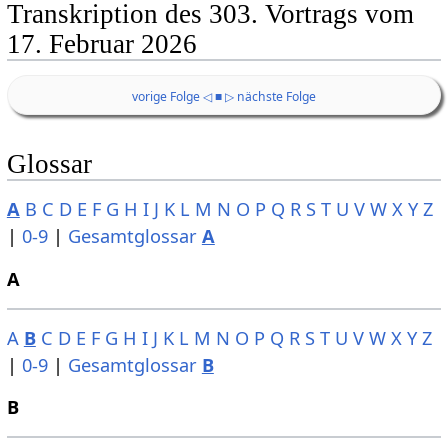
Transkription des 303. Vortrags vom
17. Februar 2026
vorige Folge ◁
■
▷ nächste Folge
Glossar
A
B
C
D
E
F
G
H
I
J
K
L
M
N
O
P
Q
R
S
T
U
V
W
X
Y
Z
|
0-9
|
Gesamtglossar
A
A
A
B
C
D
E
F
G
H
I
J
K
L
M
N
O
P
Q
R
S
T
U
V
W
X
Y
Z
|
0-9
|
Gesamtglossar
B
B