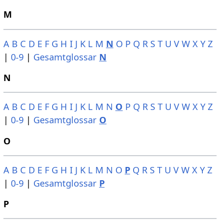
M
A
B
C
D
E
F
G
H
I
J
K
L
M
N
O
P
Q
R
S
T
U
V
W
X
Y
Z
|
0-9
|
Gesamtglossar
N
N
A
B
C
D
E
F
G
H
I
J
K
L
M
N
O
P
Q
R
S
T
U
V
W
X
Y
Z
|
0-9
|
Gesamtglossar
O
O
A
B
C
D
E
F
G
H
I
J
K
L
M
N
O
P
Q
R
S
T
U
V
W
X
Y
Z
|
0-9
|
Gesamtglossar
P
P