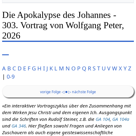
Die Apokalypse des Johannes -
303. Vortrag von Wolfgang Peter,
2026
A
B
C
D
E
F
G
H
I
J
K
L
M
N
O
P
Q
R
S
T
U
V
W
X
Y
Z
|
0-9
vorige Folge ◁
■
▷ nächste Folge
«Ein interaktiver Vortragszyklus über den Zusammenhang mit
dem Wirken Jesu Christi und dem eigenen Ich. Ausgangspunkt
sind die Schriften von Rudolf Steiner, z.B. die
GA 104
,
GA 104a
und
GA 346
. Hier fließen sowohl Fragen und Anliegen von
Zuschauern als auch eigene geisteswissenschaftliche