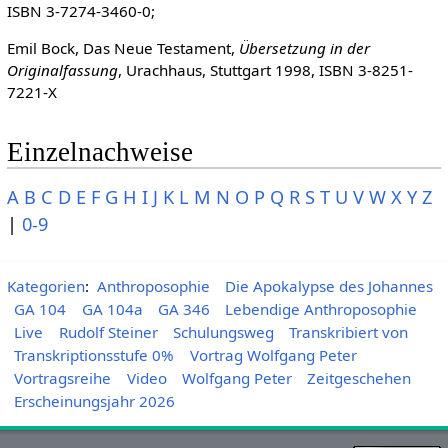
ISBN 3-7274-3460-0;
Emil Bock, Das Neue Testament,
Übersetzung in der
Originalfassung
, Urachhaus, Stuttgart 1998, ISBN 3-8251-
7221-X
Einzelnachweise
A
B
C
D
E
F
G
H
I
J
K
L
M
N
O
P
Q
R
S
T
U
V
W
X
Y
Z
|
0-9
Kategorien
:
Anthroposophie
Die Apokalypse des Johannes
GA 104
GA 104a
GA 346
Lebendige Anthroposophie
Live
Rudolf Steiner
Schulungsweg
Transkribiert von
Transkriptionsstufe 0%
Vortrag Wolfgang Peter
Vortragsreihe
Video
Wolfgang Peter
Zeitgeschehen
Erscheinungsjahr 2026