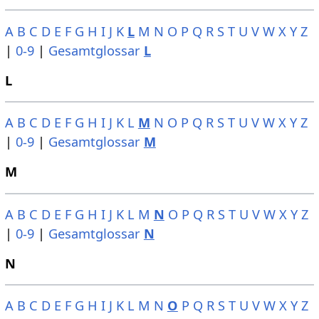
A
B
C
D
E
F
G
H
I
J
K
L
M
N
O
P
Q
R
S
T
U
V
W
X
Y
Z
|
0-9
|
Gesamtglossar
L
L
A
B
C
D
E
F
G
H
I
J
K
L
M
N
O
P
Q
R
S
T
U
V
W
X
Y
Z
|
0-9
|
Gesamtglossar
M
M
A
B
C
D
E
F
G
H
I
J
K
L
M
N
O
P
Q
R
S
T
U
V
W
X
Y
Z
|
0-9
|
Gesamtglossar
N
N
A
B
C
D
E
F
G
H
I
J
K
L
M
N
O
P
Q
R
S
T
U
V
W
X
Y
Z