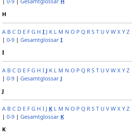
|
0-9
|
Gesamtglossar
H
H
A
B
C
D
E
F
G
H
I
J
K
L
M
N
O
P
Q
R
S
T
U
V
W
X
Y
Z
|
0-9
|
Gesamtglossar
I
I
A
B
C
D
E
F
G
H
I
J
K
L
M
N
O
P
Q
R
S
T
U
V
W
X
Y
Z
|
0-9
|
Gesamtglossar
J
J
A
B
C
D
E
F
G
H
I
J
K
L
M
N
O
P
Q
R
S
T
U
V
W
X
Y
Z
|
0-9
|
Gesamtglossar
K
K