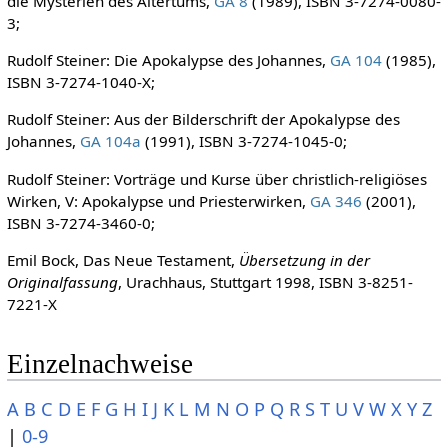
die Mysterien des Altertums,
GA 8
(1989), ISBN 3-7274-0080-
3;
Rudolf Steiner: Die Apokalypse des Johannes,
GA 104
(1985),
ISBN 3-7274-1040-X;
Rudolf Steiner: Aus der Bilderschrift der Apokalypse des
Johannes,
GA 104a
(1991), ISBN 3-7274-1045-0;
Rudolf Steiner: Vorträge und Kurse über christlich-religiöses
Wirken, V: Apokalypse und Priesterwirken,
GA 346
(2001),
ISBN 3-7274-3460-0;
Emil Bock, Das Neue Testament,
Übersetzung in der
Originalfassung
, Urachhaus, Stuttgart 1998, ISBN 3-8251-
7221-X
Einzelnachweise
A
B
C
D
E
F
G
H
I
J
K
L
M
N
O
P
Q
R
S
T
U
V
W
X
Y
Z
|
0-9