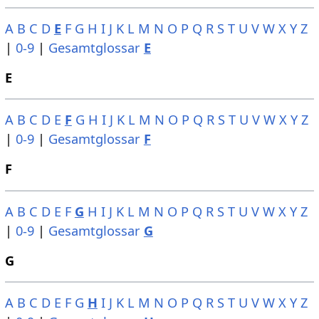
A
B
C
D
E
F
G
H
I
J
K
L
M
N
O
P
Q
R
S
T
U
V
W
X
Y
Z
|
0-9
|
Gesamtglossar
E
E
A
B
C
D
E
F
G
H
I
J
K
L
M
N
O
P
Q
R
S
T
U
V
W
X
Y
Z
|
0-9
|
Gesamtglossar
F
F
A
B
C
D
E
F
G
H
I
J
K
L
M
N
O
P
Q
R
S
T
U
V
W
X
Y
Z
|
0-9
|
Gesamtglossar
G
G
A
B
C
D
E
F
G
H
I
J
K
L
M
N
O
P
Q
R
S
T
U
V
W
X
Y
Z