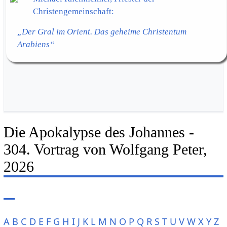
Christengemeinschaft:
„Der Gral im Orient. Das geheime Christentum
Arabiens“
Die Apokalypse des Johannes -
304. Vortrag von Wolfgang Peter,
2026
A
B
C
D
E
F
G
H
I
J
K
L
M
N
O
P
Q
R
S
T
U
V
W
X
Y
Z