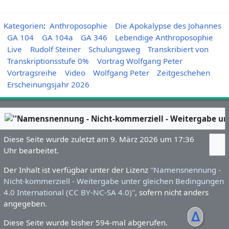
Kategorien
:
Anthroposophie
Die Apokalypse des Johannes
GA 104
GA 104a
GA 346
Lebendige Anthroposophie
Live
Rudolf Steiner
Schulungsweg
Transkribiert von
Transkriptionsstufe 0%
Vortrag Wolfgang Peter
Vortragsreihe
Video
Wolfgang Peter
Zeitgeschehen
Erscheinungsjahr 2026
Diese Seite wurde zuletzt am 9. März 2026 um 17:36
Uhr bearbeitet.
Der Inhalt ist verfügbar unter der Lizenz
''Namensnennung -
Nicht-kommerziell - Weitergabe unter gleichen Bedingungen
4.0 International (CC BY-NC-SA 4.0)''
, sofern nicht anders
angegeben.
ᐃ
Diese Seite wurde bisher 594-mal abgerufen.