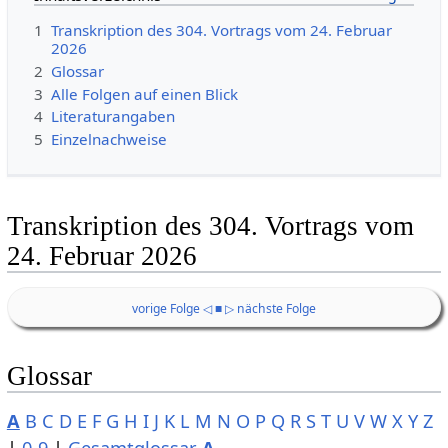
1
Transkription des 304. Vortrags vom 24. Februar
2026
2
Glossar
3
Alle Folgen auf einen Blick
4
Literaturangaben
5
Einzelnachweise
Transkription des 304. Vortrags vom
24. Februar 2026
vorige Folge ◁
■
▷ nächste Folge
Glossar
A
B
C
D
E
F
G
H
I
J
K
L
M
N
O
P
Q
R
S
T
U
V
W
X
Y
Z