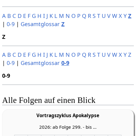
A
B
C
D
E
F
G
H
I
J
K
L
M
N
O
P
Q
R
S
T
U
V
W
X
Y
Z
|
0-9
|
Gesamtglossar
Z
Z
A
B
C
D
E
F
G
H
I
J
K
L
M
N
O
P
Q
R
S
T
U
V
W
X
Y
Z
|
0-9
|
Gesamtglossar
0-9
0-9
Alle Folgen auf einen Blick
Vortragszyklus Apokalypse
2026: ab Folge 299. - bis ...