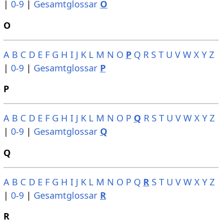
|
0-9
|
Gesamtglossar
O
O
A
B
C
D
E
F
G
H
I
J
K
L
M
N
O
P
Q
R
S
T
U
V
W
X
Y
Z
|
0-9
|
Gesamtglossar
P
P
A
B
C
D
E
F
G
H
I
J
K
L
M
N
O
P
Q
R
S
T
U
V
W
X
Y
Z
|
0-9
|
Gesamtglossar
Q
Q
A
B
C
D
E
F
G
H
I
J
K
L
M
N
O
P
Q
R
S
T
U
V
W
X
Y
Z
|
0-9
|
Gesamtglossar
R
R