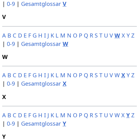
|
0-9
|
Gesamtglossar
V
V
A
B
C
D
E
F
G
H
I
J
K
L
M
N
O
P
Q
R
S
T
U
V
W
X
Y
Z
|
0-9
|
Gesamtglossar
W
W
A
B
C
D
E
F
G
H
I
J
K
L
M
N
O
P
Q
R
S
T
U
V
W
X
Y
Z
|
0-9
|
Gesamtglossar
X
X
A
B
C
D
E
F
G
H
I
J
K
L
M
N
O
P
Q
R
S
T
U
V
W
X
Y
Z
|
0-9
|
Gesamtglossar
Y
Y