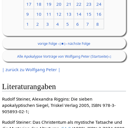
17
18
19
20
21
22
23
24
9
10
11
12
13
14
15
16
1
2
3
4
5
6
7
8
vorige Folge ◁
■
▷ nächste Folge
Alle Apokalypse Vorträge von Wolfgang Peter (Startseite)◁
| zurück zu Wolfgang Peter |
Literaturangaben
Rudolf Steiner, Alexandra Riggins: Die sieben
apokalyptischen Siegel, Triskel Verlag 2005, ISBN 978-3-
905893-02-1;
Rudolf Steiner: Das Christentum als mystische Tatsache und