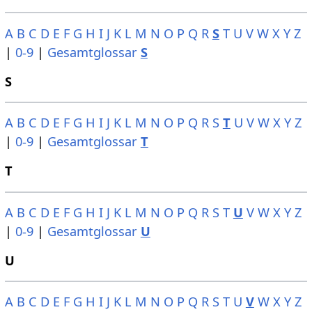
A
B
C
D
E
F
G
H
I
J
K
L
M
N
O
P
Q
R
S
T
U
V
W
X
Y
Z
|
0-9
|
Gesamtglossar
S
S
A
B
C
D
E
F
G
H
I
J
K
L
M
N
O
P
Q
R
S
T
U
V
W
X
Y
Z
|
0-9
|
Gesamtglossar
T
T
A
B
C
D
E
F
G
H
I
J
K
L
M
N
O
P
Q
R
S
T
U
V
W
X
Y
Z
|
0-9
|
Gesamtglossar
U
U
A
B
C
D
E
F
G
H
I
J
K
L
M
N
O
P
Q
R
S
T
U
V
W
X
Y
Z