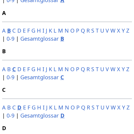
|
0-9
|
Gesamtglossar
A
A
A
B
C
D
E
F
G
H
I
J
K
L
M
N
O
P
Q
R
S
T
U
V
W
X
Y
Z
|
0-9
|
Gesamtglossar
B
B
A
B
C
D
E
F
G
H
I
J
K
L
M
N
O
P
Q
R
S
T
U
V
W
X
Y
Z
|
0-9
|
Gesamtglossar
C
C
A
B
C
D
E
F
G
H
I
J
K
L
M
N
O
P
Q
R
S
T
U
V
W
X
Y
Z
|
0-9
|
Gesamtglossar
D
D