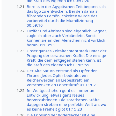
die Kraft des eigenen Ich 00:57:20
1.21
Bereits in der Ägyptischen Zeit begann sich
das Ego zu entwickeln. Bei den damals
führenden Persönlichkeiten wurde das
vorbereitet durch die Mumifizierung
00:59:10
1.22
Luzifer und Ahriman sind eigentlich Gegner,
zugleich aber auch Verbündete. Sonst
können sie an den Menschen nicht wirklich
heran 01:03:53
1.23
Unser ganzes Zeitalter steht stark unter der
Prägung der soratischen Kräfte. Die einzige
Kraft, die dem entgegen stehen kann, ist
die Kraft des eigenen Ich 01:05:59
1.24
Der Alte Saturn entstand als Opfer der
Throne. Jedes Opfer bedeutet ein
Reicherwerden an Liebeskraft, ein
Verschenken an Lebenskraft 01:11:02
1.25
Im Weltgeschehen geht es immer um
Entwicklung, etwas ganz Neues
hervorzubringen. Die soratischen Kräfte
dagegen streben eine perfekte Welt an, wo
es keine Freiheit gibt 01:15:23
1.26
Die Erlösung der Widersacher ist eine