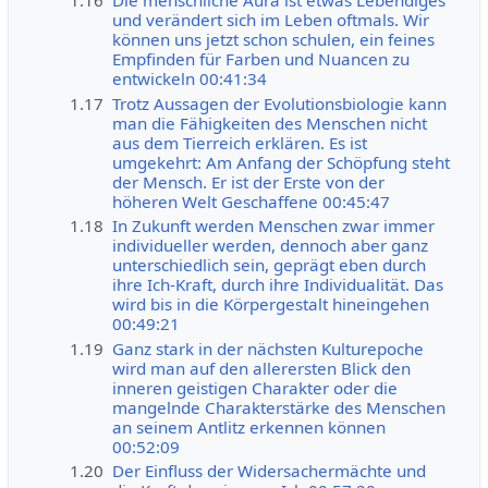
1.16
Die menschliche Aura ist etwas Lebendiges
und verändert sich im Leben oftmals. Wir
können uns jetzt schon schulen, ein feines
Empfinden für Farben und Nuancen zu
entwickeln 00:41:34
1.17
Trotz Aussagen der Evolutionsbiologie kann
man die Fähigkeiten des Menschen nicht
aus dem Tierreich erklären. Es ist
umgekehrt: Am Anfang der Schöpfung steht
der Mensch. Er ist der Erste von der
höheren Welt Geschaffene 00:45:47
1.18
In Zukunft werden Menschen zwar immer
individueller werden, dennoch aber ganz
unterschiedlich sein, geprägt eben durch
ihre Ich-Kraft, durch ihre Individualität. Das
wird bis in die Körpergestalt hineingehen
00:49:21
1.19
Ganz stark in der nächsten Kulturepoche
wird man auf den allerersten Blick den
inneren geistigen Charakter oder die
mangelnde Charakterstärke des Menschen
an seinem Antlitz erkennen können
00:52:09
1.20
Der Einfluss der Widersachermächte und