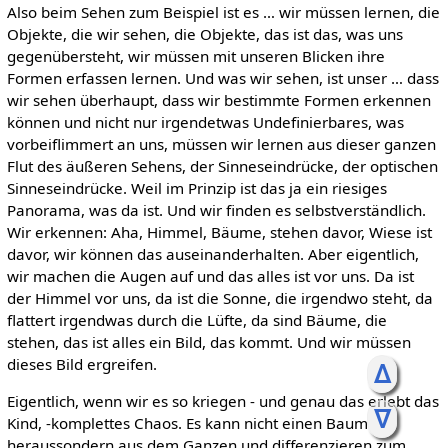
Also beim Sehen zum Beispiel ist es … wir müssen lernen, die
Objekte, die wir sehen, die Objekte, das ist das, was uns
gegenübersteht, wir müssen mit unseren Blicken ihre
Formen erfassen lernen. Und was wir sehen, ist unser … dass
wir sehen überhaupt, dass wir bestimmte Formen erkennen
können und nicht nur irgendetwas Undefinierbares, was
vorbeiflimmert an uns, müssen wir lernen aus dieser ganzen
Flut des äußeren Sehens, der Sinneseindrücke, der optischen
Sinneseindrücke. Weil im Prinzip ist das ja ein riesiges
Panorama, was da ist. Und wir finden es selbstverständlich.
Wir erkennen: Aha, Himmel, Bäume, stehen davor, Wiese ist
davor, wir können das auseinanderhalten. Aber eigentlich,
wir machen die Augen auf und das alles ist vor uns. Da ist
der Himmel vor uns, da ist die Sonne, die irgendwo steht, da
flattert irgendwas durch die Lüfte, da sind Bäume, die
stehen, das ist alles ein Bild, das kommt. Und wir müssen
dieses Bild ergreifen.
ᐃ
Eigentlich, wenn wir es so kriegen - und genau das erlebt das
ᐁ
Kind, -komplettes Chaos. Es kann nicht einen Baum
heraussondern aus dem Ganzen und differenzieren zum