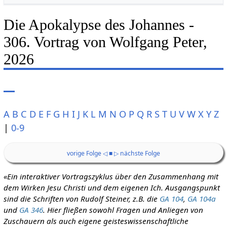
Die Apokalypse des Johannes -
306. Vortrag von Wolfgang Peter,
2026
A
B
C
D
E
F
G
H
I
J
K
L
M
N
O
P
Q
R
S
T
U
V
W
X
Y
Z
|
0-9
vorige Folge ◁
■
▷ nächste Folge
«Ein interaktiver Vortragszyklus über den Zusammenhang mit
dem Wirken Jesu Christi und dem eigenen Ich. Ausgangspunkt
sind die Schriften von Rudolf Steiner, z.B. die
GA 104
,
GA 104a
und
GA 346
. Hier fließen sowohl Fragen und Anliegen von
Zuschauern als auch eigene geisteswissenschaftliche