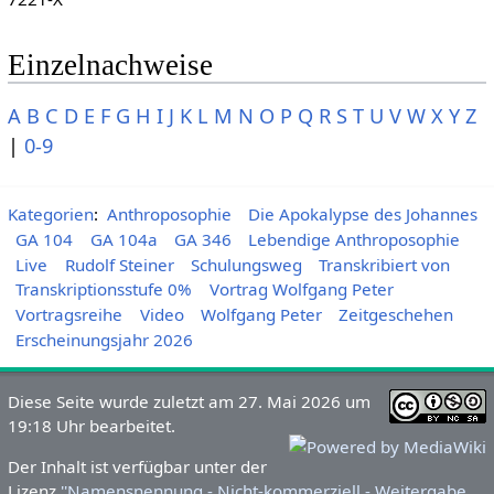
Einzelnachweise
A
B
C
D
E
F
G
H
I
J
K
L
M
N
O
P
Q
R
S
T
U
V
W
X
Y
Z
|
0-9
Kategorien
:
Anthroposophie
Die Apokalypse des Johannes
GA 104
GA 104a
GA 346
Lebendige Anthroposophie
Live
Rudolf Steiner
Schulungsweg
Transkribiert von
Transkriptionsstufe 0%
Vortrag Wolfgang Peter
Vortragsreihe
Video
Wolfgang Peter
Zeitgeschehen
Erscheinungsjahr 2026
Diese Seite wurde zuletzt am 27. Mai 2026 um
19:18 Uhr bearbeitet.
Der Inhalt ist verfügbar unter der
Lizenz
''Namensnennung - Nicht-kommerziell - Weitergabe