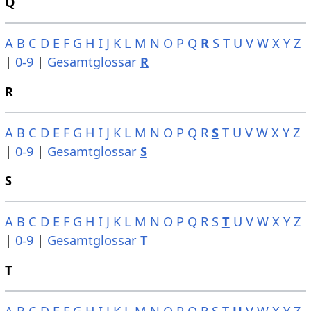
Q
A
B
C
D
E
F
G
H
I
J
K
L
M
N
O
P
Q
R
S
T
U
V
W
X
Y
Z
|
0-9
|
Gesamtglossar
R
R
A
B
C
D
E
F
G
H
I
J
K
L
M
N
O
P
Q
R
S
T
U
V
W
X
Y
Z
|
0-9
|
Gesamtglossar
S
S
A
B
C
D
E
F
G
H
I
J
K
L
M
N
O
P
Q
R
S
T
U
V
W
X
Y
Z
|
0-9
|
Gesamtglossar
T
T