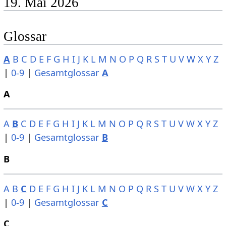
19. Mai 2026
Glossar
A
B
C
D
E
F
G
H
I
J
K
L
M
N
O
P
Q
R
S
T
U
V
W
X
Y
Z
|
0-9
|
Gesamtglossar
A
A
A
B
C
D
E
F
G
H
I
J
K
L
M
N
O
P
Q
R
S
T
U
V
W
X
Y
Z
|
0-9
|
Gesamtglossar
B
B
A
B
C
D
E
F
G
H
I
J
K
L
M
N
O
P
Q
R
S
T
U
V
W
X
Y
Z
|
0-9
|
Gesamtglossar
C
C