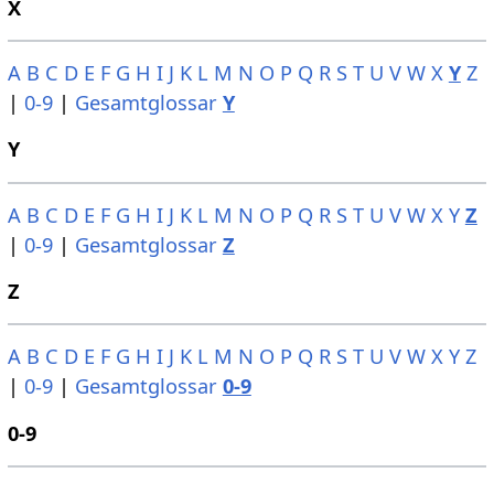
X
A
B
C
D
E
F
G
H
I
J
K
L
M
N
O
P
Q
R
S
T
U
V
W
X
Y
Z
|
0-9
|
Gesamtglossar
Y
Y
A
B
C
D
E
F
G
H
I
J
K
L
M
N
O
P
Q
R
S
T
U
V
W
X
Y
Z
|
0-9
|
Gesamtglossar
Z
Z
A
B
C
D
E
F
G
H
I
J
K
L
M
N
O
P
Q
R
S
T
U
V
W
X
Y
Z
|
0-9
|
Gesamtglossar
0-9
0-9