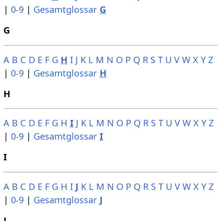
|
0-9
|
Gesamtglossar
G
G
A
B
C
D
E
F
G
H
I
J
K
L
M
N
O
P
Q
R
S
T
U
V
W
X
Y
Z
|
0-9
|
Gesamtglossar
H
H
A
B
C
D
E
F
G
H
I
J
K
L
M
N
O
P
Q
R
S
T
U
V
W
X
Y
Z
|
0-9
|
Gesamtglossar
I
I
A
B
C
D
E
F
G
H
I
J
K
L
M
N
O
P
Q
R
S
T
U
V
W
X
Y
Z
|
0-9
|
Gesamtglossar
J
J