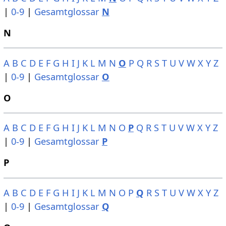
|
0-9
|
Gesamtglossar
N
N
A
B
C
D
E
F
G
H
I
J
K
L
M
N
O
P
Q
R
S
T
U
V
W
X
Y
Z
|
0-9
|
Gesamtglossar
O
O
A
B
C
D
E
F
G
H
I
J
K
L
M
N
O
P
Q
R
S
T
U
V
W
X
Y
Z
|
0-9
|
Gesamtglossar
P
P
A
B
C
D
E
F
G
H
I
J
K
L
M
N
O
P
Q
R
S
T
U
V
W
X
Y
Z
|
0-9
|
Gesamtglossar
Q