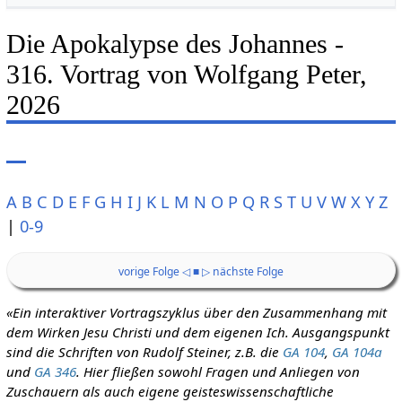
Die Apokalypse des Johannes -
316. Vortrag von Wolfgang Peter,
2026
A
B
C
D
E
F
G
H
I
J
K
L
M
N
O
P
Q
R
S
T
U
V
W
X
Y
Z
|
0-9
vorige Folge ◁
■
▷ nächste Folge
«Ein interaktiver Vortragszyklus über den Zusammenhang mit
dem Wirken Jesu Christi und dem eigenen Ich. Ausgangspunkt
sind die Schriften von Rudolf Steiner, z.B. die
GA 104
,
GA 104a
und
GA 346
. Hier fließen sowohl Fragen und Anliegen von
Zuschauern als auch eigene geisteswissenschaftliche