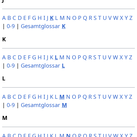
A
B
C
D
E
F
G
H
I
J
K
L
M
N
O
P
Q
R
S
T
U
V
W
X
Y
Z
|
0-9
|
Gesamtglossar
K
K
A
B
C
D
E
F
G
H
I
J
K
L
M
N
O
P
Q
R
S
T
U
V
W
X
Y
Z
|
0-9
|
Gesamtglossar
L
L
A
B
C
D
E
F
G
H
I
J
K
L
M
N
O
P
Q
R
S
T
U
V
W
X
Y
Z
|
0-9
|
Gesamtglossar
M
M
A
B
C
D
E
F
G
H
I
J
K
L
M
N
O
P
Q
R
S
T
U
V
W
X
Y
Z