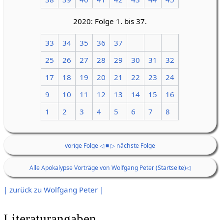
2020: Folge 1. bis 37.
33
34
35
36
37
25
26
27
28
29
30
31
32
17
18
19
20
21
22
23
24
9
10
11
12
13
14
15
16
1
2
3
4
5
6
7
8
vorige Folge ◁
■
▷ nächste Folge
Alle Apokalypse Vorträge von Wolfgang Peter (Startseite)◁
| zurück zu Wolfgang Peter |
Literaturangaben