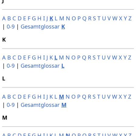
J
A
B
C
D
E
F
G
H
I
J
K
L
M
N
O
P
Q
R
S
T
U
V
W
X
Y
Z
|
0-9
|
Gesamtglossar
K
K
A
B
C
D
E
F
G
H
I
J
K
L
M
N
O
P
Q
R
S
T
U
V
W
X
Y
Z
|
0-9
|
Gesamtglossar
L
L
A
B
C
D
E
F
G
H
I
J
K
L
M
N
O
P
Q
R
S
T
U
V
W
X
Y
Z
|
0-9
|
Gesamtglossar
M
M
A
B
C
D
E
F
G
H
I
J
K
L
M
N
O
P
Q
R
S
T
U
V
W
X
Y
Z