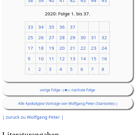
38
39
40
41
42
43
44
45
2020: Folge 1. bis 37.
33
34
35
36
37
25
26
27
28
29
30
31
32
17
18
19
20
21
22
23
24
9
10
11
12
13
14
15
16
1
2
3
4
5
6
7
8
vorige Folge ◁
■
▷ nächste Folge
Alle Apokalypse Vorträge von Wolfgang Peter (Startseite)◁
| zurück zu Wolfgang Peter |