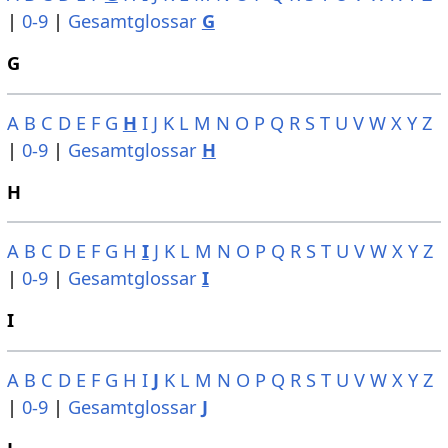
|
0-9
|
Gesamtglossar
G
G
A
B
C
D
E
F
G
H
I
J
K
L
M
N
O
P
Q
R
S
T
U
V
W
X
Y
Z
|
0-9
|
Gesamtglossar
H
H
A
B
C
D
E
F
G
H
I
J
K
L
M
N
O
P
Q
R
S
T
U
V
W
X
Y
Z
|
0-9
|
Gesamtglossar
I
I
A
B
C
D
E
F
G
H
I
J
K
L
M
N
O
P
Q
R
S
T
U
V
W
X
Y
Z
|
0-9
|
Gesamtglossar
J