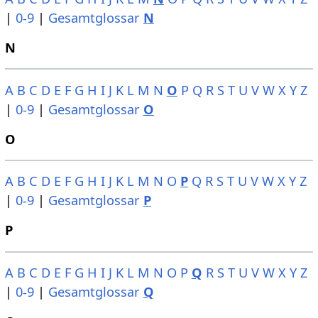
|
0-9
|
Gesamtglossar
N
N
A
B
C
D
E
F
G
H
I
J
K
L
M
N
O
P
Q
R
S
T
U
V
W
X
Y
Z
|
0-9
|
Gesamtglossar
O
O
A
B
C
D
E
F
G
H
I
J
K
L
M
N
O
P
Q
R
S
T
U
V
W
X
Y
Z
|
0-9
|
Gesamtglossar
P
P
A
B
C
D
E
F
G
H
I
J
K
L
M
N
O
P
Q
R
S
T
U
V
W
X
Y
Z
|
0-9
|
Gesamtglossar
Q