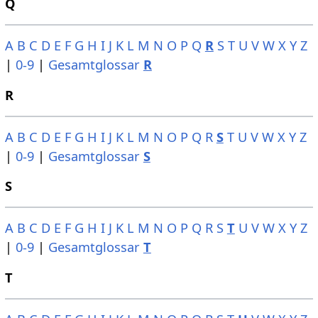
Q
A
B
C
D
E
F
G
H
I
J
K
L
M
N
O
P
Q
R
S
T
U
V
W
X
Y
Z
|
0-9
|
Gesamtglossar
R
R
A
B
C
D
E
F
G
H
I
J
K
L
M
N
O
P
Q
R
S
T
U
V
W
X
Y
Z
|
0-9
|
Gesamtglossar
S
S
A
B
C
D
E
F
G
H
I
J
K
L
M
N
O
P
Q
R
S
T
U
V
W
X
Y
Z
|
0-9
|
Gesamtglossar
T
T