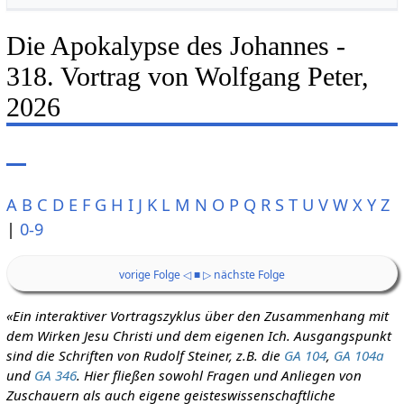
Die Apokalypse des Johannes -
318. Vortrag von Wolfgang Peter,
2026
A
B
C
D
E
F
G
H
I
J
K
L
M
N
O
P
Q
R
S
T
U
V
W
X
Y
Z
|
0-9
vorige Folge ◁
■
▷ nächste Folge
«Ein interaktiver Vortragszyklus über den Zusammenhang mit
dem Wirken Jesu Christi und dem eigenen Ich. Ausgangspunkt
sind die Schriften von Rudolf Steiner, z.B. die
GA 104
,
GA 104a
und
GA 346
. Hier fließen sowohl Fragen und Anliegen von
Zuschauern als auch eigene geisteswissenschaftliche