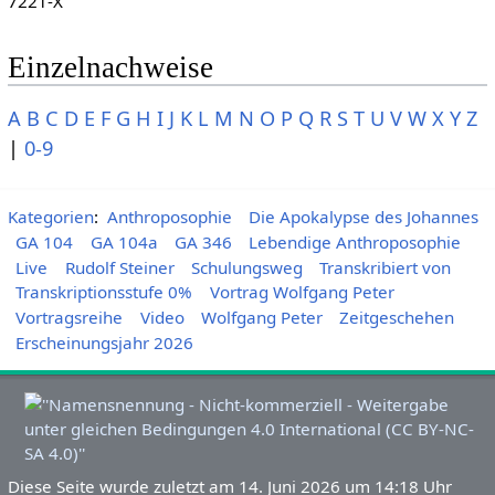
7221-X
Einzelnachweise
A
B
C
D
E
F
G
H
I
J
K
L
M
N
O
P
Q
R
S
T
U
V
W
X
Y
Z
|
0-9
Kategorien
:
Anthroposophie
Die Apokalypse des Johannes
GA 104
GA 104a
GA 346
Lebendige Anthroposophie
Live
Rudolf Steiner
Schulungsweg
Transkribiert von
Transkriptionsstufe 0%
Vortrag Wolfgang Peter
Vortragsreihe
Video
Wolfgang Peter
Zeitgeschehen
Erscheinungsjahr 2026
Diese Seite wurde zuletzt am 14. Juni 2026 um 14:18 Uhr