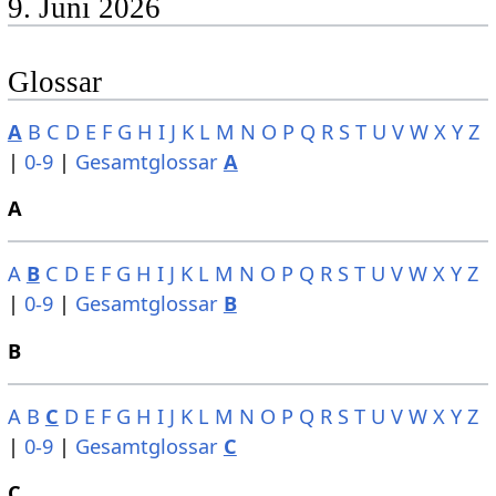
9. Juni 2026
Glossar
A
B
C
D
E
F
G
H
I
J
K
L
M
N
O
P
Q
R
S
T
U
V
W
X
Y
Z
|
0-9
|
Gesamtglossar
A
A
A
B
C
D
E
F
G
H
I
J
K
L
M
N
O
P
Q
R
S
T
U
V
W
X
Y
Z
|
0-9
|
Gesamtglossar
B
B
A
B
C
D
E
F
G
H
I
J
K
L
M
N
O
P
Q
R
S
T
U
V
W
X
Y
Z
|
0-9
|
Gesamtglossar
C
C