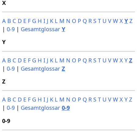
X
A
B
C
D
E
F
G
H
I
J
K
L
M
N
O
P
Q
R
S
T
U
V
W
X
Y
Z
|
0-9
|
Gesamtglossar
Y
Y
A
B
C
D
E
F
G
H
I
J
K
L
M
N
O
P
Q
R
S
T
U
V
W
X
Y
Z
|
0-9
|
Gesamtglossar
Z
Z
A
B
C
D
E
F
G
H
I
J
K
L
M
N
O
P
Q
R
S
T
U
V
W
X
Y
Z
|
0-9
|
Gesamtglossar
0-9
0-9